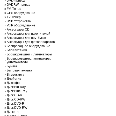
»
DVD-привод
»
DVDRW-привод
»
FM Тюнер
»
GPS оборудование
»
TV Тюнер
»
USB Устройства
»
VoIP оборудование
»
Аксессуары CD
»
Аксессуары для накопителей
»
Аксессуары для ноутбуков
»
Аксессуары для фотоаппаратов
»
Беспроводное оборудование
»
Блок питания
»
Брошюровщики и ламинаторы
Брошюровщики, ламинаторы,
»
уничтожители
»
Бумага
»
Бытовая техника
»
Видеокарта
»
Джойстик
»
Диктофон
»
Диск Blu-Ray
»
Диск Blue Ray
»
Диск CD-R
»
Диск CD-RW
»
Диск DVD-R
»
Диск DVD-RW
»
Дискета