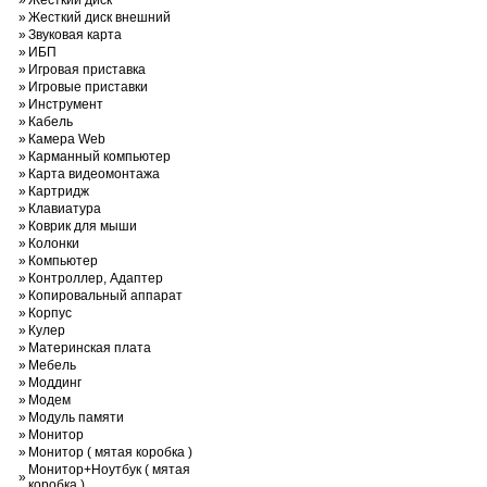
»
Жесткий диск
»
Жесткий диск внешний
»
Звуковая карта
»
ИБП
»
Игровая приставка
»
Игровые приставки
»
Инструмент
»
Кабель
»
Камера Web
»
Карманный компьютер
»
Карта видеомонтажа
»
Картридж
»
Клавиатура
»
Коврик для мыши
»
Колонки
»
Компьютер
»
Контроллер, Адаптер
»
Копировальный аппарат
»
Корпус
»
Кулер
»
Материнская плата
»
Мебель
»
Моддинг
»
Модем
»
Модуль памяти
»
Монитор
»
Монитор ( мятая коробка )
Монитор+Ноутбук ( мятая
»
коробка )