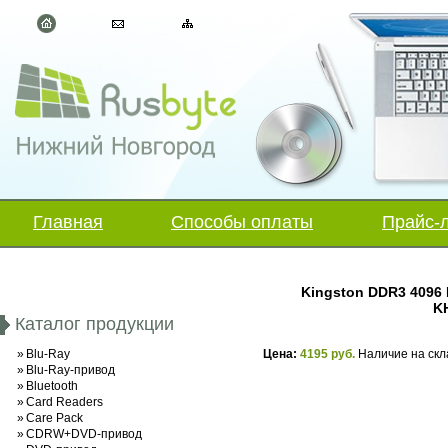
Главная
Способы оплаты
Прайс-
Kingston DDR3 4096 
K
Каталог продукции
»
Blu-Ray
Цена:
4195 руб.
Наличие на скл
»
Blu-Ray-привод
»
Bluetooth
»
Card Readers
»
Care Pack
»
CDRW+DVD-привод