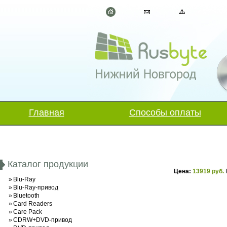
Главная
Способы оплаты
Каталог продукции
Цена:
13919 руб.
»
Blu-Ray
»
Blu-Ray-привод
»
Bluetooth
»
Card Readers
»
Care Pack
»
CDRW+DVD-привод