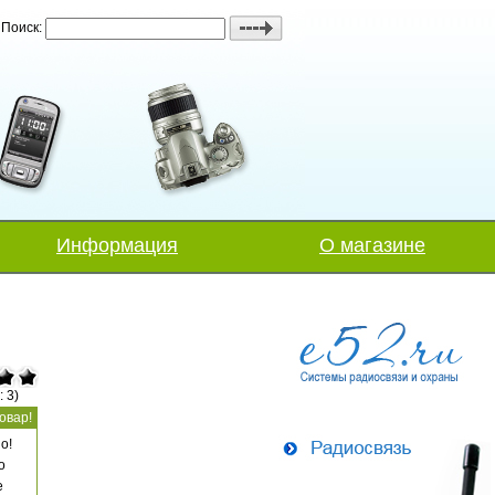
Поиск:
Информация
О магазине
: 3)
овар!
о!
о
е