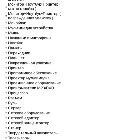
Монитор+Ноутбук+Принтер (
»
мятая коробка )
Монитор+Ноутбук+Принтер (
»
поврежденная упаковка )
»
Моноблок
»
Мультимедиа устройства
»
Мышь
»
Наушники и микрофоны
»
Ноутбук
»
Память
»
Переходник
»
Планшет
»
Поврежденная упаковка
»
Принтер
»
Программное обеспечение
»
Проектор мультимедиа
»
Проекционное оборудование
»
Проигрыватели MP3/DVD
»
Процессор
»
Разъем
»
Руль
»
Сервер
»
Сетевое оборудование
»
Сетевой адаптер
»
Сетевой концентратор
»
Сканер
»
Твердотельный накопитель
»
Телевизоры