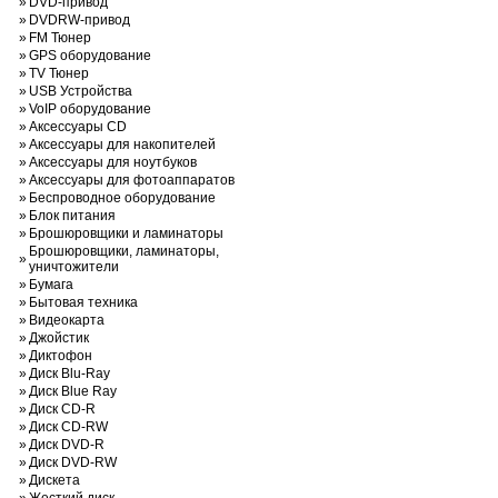
»
DVD-привод
»
DVDRW-привод
»
FM Тюнер
»
GPS оборудование
»
TV Тюнер
»
USB Устройства
»
VoIP оборудование
»
Аксессуары CD
»
Аксессуары для накопителей
»
Аксессуары для ноутбуков
»
Аксессуары для фотоаппаратов
»
Беспроводное оборудование
»
Блок питания
»
Брошюровщики и ламинаторы
Брошюровщики, ламинаторы,
»
уничтожители
»
Бумага
»
Бытовая техника
»
Видеокарта
»
Джойстик
»
Диктофон
»
Диск Blu-Ray
»
Диск Blue Ray
»
Диск CD-R
»
Диск CD-RW
»
Диск DVD-R
»
Диск DVD-RW
»
Дискета