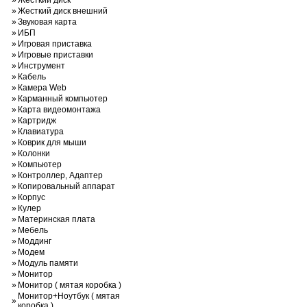
»
Жесткий диск
»
Жесткий диск внешний
»
Звуковая карта
»
ИБП
»
Игровая приставка
»
Игровые приставки
»
Инструмент
»
Кабель
»
Камера Web
»
Карманный компьютер
»
Карта видеомонтажа
»
Картридж
»
Клавиатура
»
Коврик для мыши
»
Колонки
»
Компьютер
»
Контроллер, Адаптер
»
Копировальный аппарат
»
Корпус
»
Кулер
»
Материнская плата
»
Мебель
»
Моддинг
»
Модем
»
Модуль памяти
»
Монитор
»
Монитор ( мятая коробка )
Монитор+Ноутбук ( мятая
»
коробка )