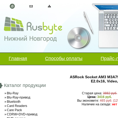
Главная
Способы оплаты
Прайс-
ASRock Socket AM3 M3A79
E2.0x16, Video
Каталог продукции
»
Blu-Ray
Старая цена:
3882 руб.
Цена:
3416 руб.
»
Blu-Ray-привод
Вы экономите:
465 руб. (1
»
Bluetooth
Наличие на складе:
нет
»
Card Readers
»
Care Pack
»
CDRW+DVD-привод