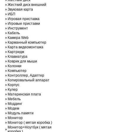
»
Жесткий диск
»
Жесткий диск внешний
»
Звуковая карта
»
ИБП
»
Игровая приставка
»
Игровые приставки
»
Инструмент
»
Кабель
»
Камера Web
»
Карманный компьютер
»
Карта видеомонтажа
»
Картридж
»
Клавиатура
»
Коврик для мыши
»
Колонки
»
Компьютер
»
Контроллер, Адаптер
»
Копировальный аппарат
»
Корпус
»
Кулер
»
Материнская плата
»
Мебель
»
Моддинг
»
Модем
»
Модуль памяти
»
Монитор
»
Монитор ( мятая коробка )
Монитор+Ноутбук ( мятая
»
коробка )