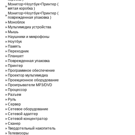
Монитор+Ноутбук+Принтер (
»
мятая коробка )
Монитор+Ноутбук+Принтер (
»
поврежденная упаковка )
»
Моноблок
»
Мультимедиа устройства
»
Мышь
»
Наушники и микрофоны
»
Ноутбук
»
Память
»
Переходник
»
Планшет
»
Поврежденная упаковка
»
Принтер
»
Программное обеспечение
»
Проектор мультимедиа
»
Проекционное оборудование
»
Проигрыватели MP3/DVD
»
Процессор
»
Разъем
»
Руль
»
Сервер
»
Сетевое оборудование
»
Сетевой адаптер
»
Сетевой концентратор
»
Сканер
»
Твердотельный накопитель
»
Телевизоры