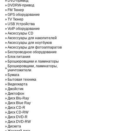
»
DVD-привод
»
DVDRW-привод
»
FM Тюнер
»
GPS оборудование
»
TV Тюнер
»
USB Устройства
»
VoIP оборудование
»
Аксессуары CD
»
Аксессуары для накопителей
»
Аксессуары для ноутбуков
»
Аксессуары для фотоаппаратов
»
Беспроводное оборудование
»
Блок питания
»
Брошюровщики и ламинаторы
Брошюровщики, ламинаторы,
»
уничтожители
»
Бумага
»
Бытовая техника
»
Видеокарта
»
Джойстик
»
Диктофон
»
Диск Blu-Ray
»
Диск Blue Ray
»
Диск CD-R
»
Диск CD-RW
»
Диск DVD-R
»
Диск DVD-RW
»
Дискета