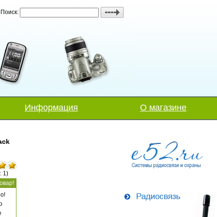
Поиск:
Информация
О магазине
ack
: 1)
овар!
о!
о
е