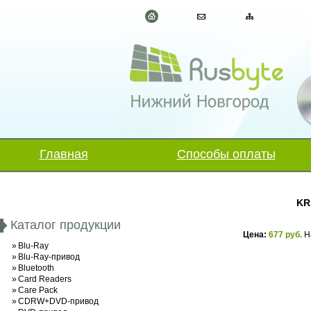
Главная
Способы оплаты
KR
Каталог продукции
Цена:
677 руб.
Н
»
Blu-Ray
»
Blu-Ray-привод
»
Bluetooth
»
Card Readers
»
Care Pack
»
CDRW+DVD-привод