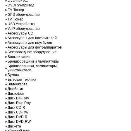
»
DVD-привод
»
DVDRW-привод
»
FM Тюнер
»
GPS оборудование
»
TV Тюнер
»
USB Устройства
»
VoIP оборудование
»
Аксессуары CD
»
Аксессуары для накопителей
»
Аксессуары для ноутбуков
»
Аксессуары для фотоаппаратов
»
Беспроводное оборудование
»
Блок питания
»
Брошюровщики и ламинаторы
Брошюровщики, ламинаторы,
»
уничтожители
»
Бумага
»
Бытовая техника
»
Видеокарта
»
Джойстик
»
Диктофон
»
Диск Blu-Ray
»
Диск Blue Ray
»
Диск CD-R
»
Диск CD-RW
»
Диск DVD-R
»
Диск DVD-RW
»
Дискета