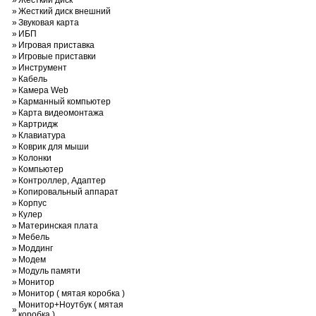
»
Жесткий диск
»
Жесткий диск внешний
»
Звуковая карта
»
ИБП
»
Игровая приставка
»
Игровые приставки
»
Инструмент
»
Кабель
»
Камера Web
»
Карманный компьютер
»
Карта видеомонтажа
»
Картридж
»
Клавиатура
»
Коврик для мыши
»
Колонки
»
Компьютер
»
Контроллер, Адаптер
»
Копировальный аппарат
»
Корпус
»
Кулер
»
Материнская плата
»
Мебель
»
Моддинг
»
Модем
»
Модуль памяти
»
Монитор
»
Монитор ( мятая коробка )
Монитор+Ноутбук ( мятая
»
коробка )