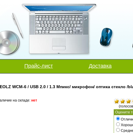
Прайс-лист
Доставка
EOLZ WCM-6 / USB 2.0 / 1.3 Мпикс/ микрофон/ оптика стекло /bl
аличие на складе:
нет
(голосов
Оцените т
Отличн
Хорош
Средн