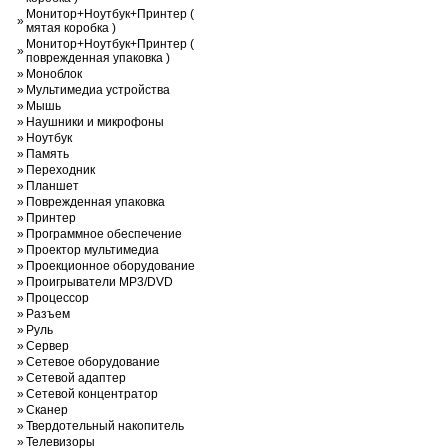
Монитор+Ноутбук+Принтер (
»
мятая коробка )
Монитор+Ноутбук+Принтер (
»
поврежденная упаковка )
»
Моноблок
»
Мультимедиа устройства
»
Мышь
»
Наушники и микрофоны
»
Ноутбук
»
Память
»
Переходник
»
Планшет
»
Поврежденная упаковка
»
Принтер
»
Программное обеспечение
»
Проектор мультимедиа
»
Проекционное оборудование
»
Проигрыватели MP3/DVD
»
Процессор
»
Разъем
»
Руль
»
Сервер
»
Сетевое оборудование
»
Сетевой адаптер
»
Сетевой концентратор
»
Сканер
»
Твердотельный накопитель
»
Телевизоры