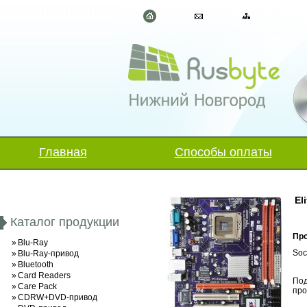
Главная
Способы оплаты
El
Каталог продукции
Пр
»
Blu-Ray
Soc
»
Blu-Ray-привод
»
Bluetooth
»
Card Readers
По
»
Care Pack
про
»
CDRW+DVD-привод