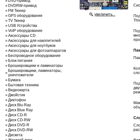
»
DVD-привод
Сис
»
DVDRW-привод
»
FM Тюнер
увеличить...
»
GPS оборудование
Под
Thr
»
TV Тюнер
»
USB Устройства
»
VoIP оборудование
По
мно
»
Аксессуары CD
про
»
Аксессуары для накопителей
»
Аксессуары для ноутбуков
Па
»
Аксессуары для фотоаппаратов
»
Беспроводное оборудование
Па
»
Блок питания
»
Брошюровщики и ламинаторы
Кол
Брошюровщики, ламинаторы,
»
сло
уничтожители
»
Бумага
По
»
Бытовая техника
дву
»
Видеокарта
ре
»
Джойстик
»
Диктофон
Ма
»
Диск Blu-Ray
объ
»
Диск Blue Ray
»
Диск CD-R
Сл
»
Диск CD-RW
»
Диск DVD-R
Сл
ра
»
Диск DVD-RW
»
Дискета