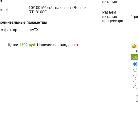
ть
питания
10/100 Мбит/с, на основе Realtek
ernet
RTL8100C
Разъем
питания
4-pi
процессора
полнительные параметры
м-фактор
mATX
Цена:
1392 руб.
Наличие на складе:
нет
(
Оц