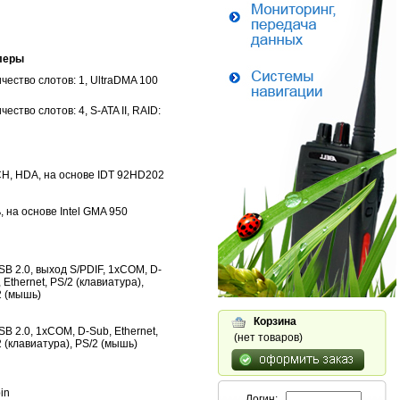
леры
чество слотов: 1, UltraDMA 100
чество слотов: 4, S-ATA II, RAID:
CH, HDA, на основе IDT 92HD202
, на основе Intel GMA 950
SB 2.0, выход S/PDIF, 1xCOM, D-
 Ethernet, PS/2 (клавиатура),
2 (мышь)
Корзина
B 2.0, 1xCOM, D-Sub, Ethernet,
(нет товаров)
 (клавиатура), PS/2 (мышь)
in
Логин: