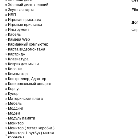
»
Жесткий диск
Се
»
Жесткий диск внешний
»
Звуковая карта
Eth
»
ИБП
»
Игровая приставка
До
»
Игровые приставки
»
Инструмент
Фор
»
Кабель
»
Камера Web
»
Карманный компьютер
»
Карта видеомонтажа
»
Картридж
»
Клавиатура
»
Коврик для мыши
»
Колонки
»
Компьютер
»
Контроллер, Адаптер
»
Копировальный аппарат
»
Корпус
»
Кулер
»
Материнская плата
»
Мебель
»
Моддинг
»
Модем
»
Модуль памяти
»
Монитор
»
Монитор ( мятая коробка )
Монитор+Ноутбук ( мятая
»
коробка )