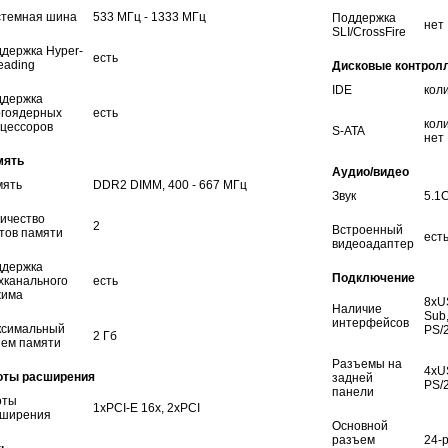
темная шина
533 МГц - 1333 МГц
Поддержка
нет
SLI/CrossFire
держка Hyper-
есть
eading
Дисковые контрол
IDE
коли
ддержка
гоядерных
есть
коли
цессоров
S-ATA
нет
мять
Аудио/видео
мять
DDR2 DIMM, 400 - 667 МГц
Звук
5.1
ичество
2
Встроенный
тов памяти
есть
видеоадаптер
ддержка
Подключение
хканального
есть
жима
8xU
Наличие
Sub,
интерфейсов
ксимальный
PS/
2 Гб
ем памяти
Разъемы на
4xUS
оты расширения
задней
PS/2
панели
оты
1xPCI-E 16x, 2xPCI
сширения
Основной
разъем
24-p