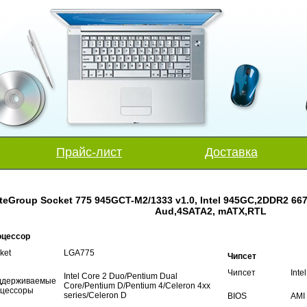
Прайс-лист
Доставка
iteGroup Socket 775 945GCT-M2/1333 v1.0, Intel 945GC,2DDR2 667
Aud,4SATA2, mATX,RTL
оцессор
ket
LGA775
Чипсет
Чипсет
Inte
Intel Core 2 Duo/Pentium Dual
ддерживаемые
Core/Pentium D/Pentium 4/Celeron 4xx
цессоры
series/Celeron D
BIOS
AMI