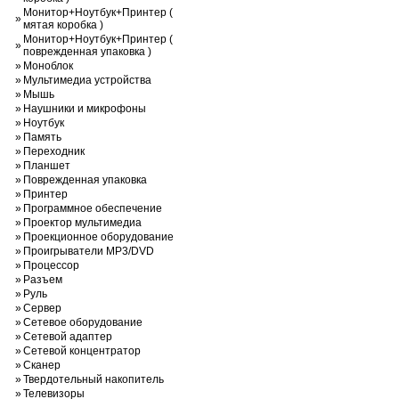
Монитор+Ноутбук+Принтер (
»
мятая коробка )
Монитор+Ноутбук+Принтер (
»
поврежденная упаковка )
»
Моноблок
»
Мультимедиа устройства
»
Мышь
»
Наушники и микрофоны
»
Ноутбук
»
Память
»
Переходник
»
Планшет
»
Поврежденная упаковка
»
Принтер
»
Программное обеспечение
»
Проектор мультимедиа
»
Проекционное оборудование
»
Проигрыватели MP3/DVD
»
Процессор
»
Разъем
»
Руль
»
Сервер
»
Сетевое оборудование
»
Сетевой адаптер
»
Сетевой концентратор
»
Сканер
»
Твердотельный накопитель
»
Телевизоры