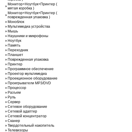
Монитор+Ноутбук+Принтер (
»
мятая коробка )
Монитор+Ноутбук+Принтер (
»
поврежденная упаковка )
»
Моноблок
»
Мультимедиа устройства
»
Мышь
»
Наушники и микрофоны
»
Ноутбук
»
Память
»
Переходник
»
Планшет
»
Поврежденная упаковка
»
Принтер
»
Программное обеспечение
»
Проектор мультимедиа
»
Проекционное оборудование
»
Проигрыватели MP3/DVD
»
Процессор
»
Разъем
»
Руль
»
Сервер
»
Сетевое оборудование
»
Сетевой адаптер
»
Сетевой концентратор
»
Сканер
»
Твердотельный накопитель
»
Телевизоры