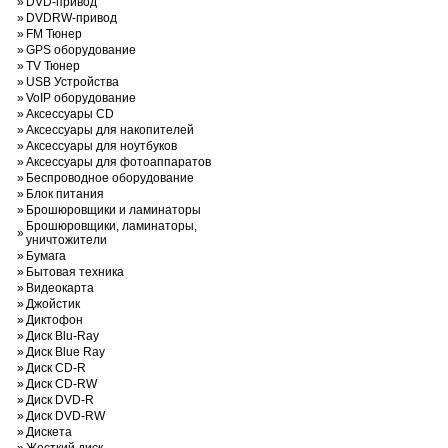
»
DVD-привод
»
DVDRW-привод
»
FM Тюнер
»
GPS оборудование
»
TV Тюнер
»
USB Устройства
»
VoIP оборудование
»
Аксессуары CD
»
Аксессуары для накопителей
»
Аксессуары для ноутбуков
»
Аксессуары для фотоаппаратов
»
Беспроводное оборудование
»
Блок питания
»
Брошюровщики и ламинаторы
Брошюровщики, ламинаторы,
»
уничтожители
»
Бумага
»
Бытовая техника
»
Видеокарта
»
Джойстик
»
Диктофон
»
Диск Blu-Ray
»
Диск Blue Ray
»
Диск CD-R
»
Диск CD-RW
»
Диск DVD-R
»
Диск DVD-RW
»
Дискета