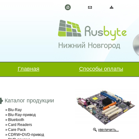
Главная
Способы оплаты
Каталог продукции
»
Blu-Ray
»
Blu-Ray-привод
»
Bluetooth
»
Card Readers
»
Care Pack
увеличить...
»
CDRW+DVD-привод