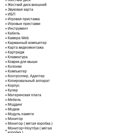
»
Жесткий диск
»
Жесткий диск внешний
»
Звуковая карта
»
ИБП
»
Игровая приставка
»
Игровые приставки
»
Инструмент
»
Кабель
»
Камера Web
»
Карманный компьютер
»
Карта видеомонтажа
»
Картридж
»
Клавиатура
»
Коврик для мыши
»
Колонки
»
Компьютер
»
Контроллер, Адаптер
»
Копировальный аппарат
»
Корпус
»
Кулер
»
Материнская плата
»
Мебель
»
Моддинг
»
Модем
»
Модуль памяти
»
Монитор
»
Монитор ( мятая коробка )
Монитор+Ноутбук ( мятая
»
коробка )