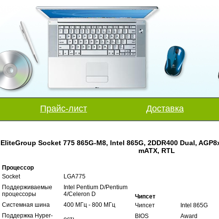
Прайс-лист
Доставка
EliteGroup Socket 775 865G-M8, Intel 865G, 2DDR400 Dual, AGP8x
mATX, RTL
Процессор
Socket
LGA775
Поддерживаемые
Intel Pentium D/Pentium
процессоры
4/Celeron D
Чипсет
Системная шина
400 МГц - 800 МГц
Чипсет
Intel 865G
Поддержка Hyper-
BIOS
Award