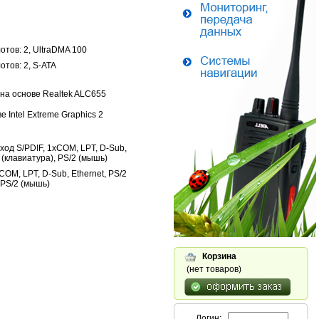
отов: 2, UltraDMA 100
отов: 2, S-ATA
 на основе Realtek ALC655
е Intel Extreme Graphics 2
ход S/PDIF, 1xCOM, LPT, D-Sub,
2 (клавиатура), PS/2 (мышь)
COM, LPT, D-Sub, Ethernet, PS/2
 PS/2 (мышь)
Корзина
(нет товаров)
Логин: