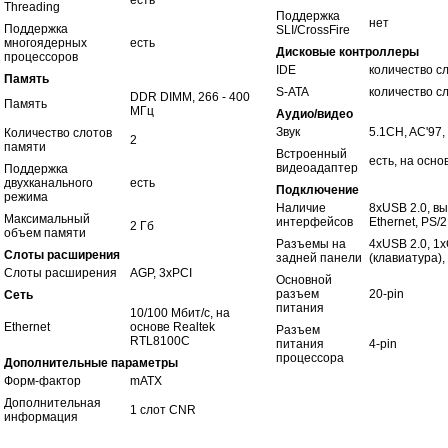
есть
Threading
Поддержка
нет
Поддержка
SLI/CrossFire
многоядерных
есть
Дисковые контроллеры
процессоров
IDE
количество сл
Память
S-ATA
количество сл
DDR DIMM, 266 - 400
Память
МГц
Аудио/видео
Звук
5.1CH, AC'97,
Количество слотов
2
памяти
Встроенный
есть, на основ
видеоадаптер
Поддержка
двухканального
есть
Подключение
режима
Наличие
8xUSB 2.0, вы
Максимальный
интерфейсов
Ethernet, PS/
2 Гб
объем памяти
Разъемы на
4xUSB 2.0, 1x
Слоты расширения
задней панели
(клавиатура),
Слоты расширения
AGP, 3xPCI
Основной
разъем
20-pin
Сеть
питания
10/100 Мбит/с, на
Ethernet
основе Realtek
Разъем
RTL8100C
питания
4-pin
процессора
Дополнительные параметры
Форм-фактор
mATX
Дополнительная
1 слот CNR
информация