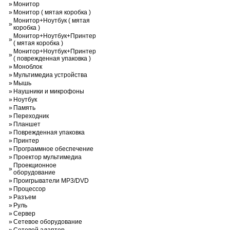
»
Монитор
»
Монитор ( мятая коробка )
Монитор+Ноутбук ( мятая
»
коробка )
Монитор+Ноутбук+Принтер
»
( мятая коробка )
Монитор+Ноутбук+Принтер
»
( поврежденная упаковка )
»
Моноблок
»
Мультимедиа устройства
»
Мышь
»
Наушники и микрофоны
»
Ноутбук
»
Память
»
Переходник
»
Планшет
»
Поврежденная упаковка
»
Принтер
»
Программное обеспечение
»
Проектор мультимедиа
Проекционное
»
оборудование
»
Проигрыватели MP3/DVD
»
Процессор
»
Разъем
»
Руль
»
Сервер
»
Сетевое оборудование