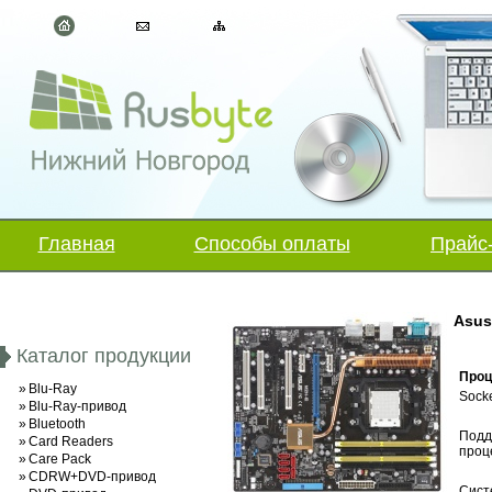
Главная
Способы оплаты
Прайс
Asus
Каталог продукции
Проц
»
Blu-Ray
Sock
»
Blu-Ray-привод
»
Bluetooth
Подд
»
Card Readers
проц
»
Care Pack
»
CDRW+DVD-привод
Сист