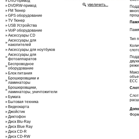
»
DVD-привод
увеличить...
»
DVDRW-привод
Подд
»
FM Тюнер
мног
проц
»
GPS оборудование
»
TV Тюнер
Памя
»
USB Устройства
Памя
»
VoIP оборудование
»
Аксессуары CD
Тип 
Аксессуары для
»
накопителей
Коли
»
Аксессуары для ноутбуков
слот
Аксессуары для
»
Подд
фотоаппаратов
двух
Беспроводное
режи
»
оборудование
Макс
»
Блок питания
объе
Брошюровщики и
»
ECC
ламинаторы
Брошюровщики,
Слот
»
ламинаторы, уничтожители
Сло
»
Бумага
расш
»
Бытовая техника
»
Видеокарта
Допо
»
Джойстик
Форм
»
Диктофон
»
Диск Blu-Ray
»
Диск Blue Ray
»
Диск CD-R
»
Диск CD-RW