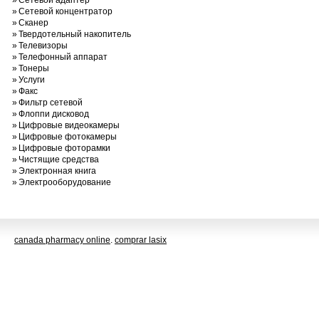
»
Сетевой адаптер
»
Сетевой концентратор
»
Сканер
»
Твердотельный накопитель
»
Телевизоры
»
Телефонный аппарат
»
Тонеры
»
Услуги
»
Факс
»
Фильтр сетевой
»
Флоппи дисковод
»
Цифровые видеокамеры
»
Цифровые фотокамеры
»
Цифровые фоторамки
»
Чистящие средства
»
Электронная книга
»
Электрооборудование
canada pharmacy online
.
comprar lasix