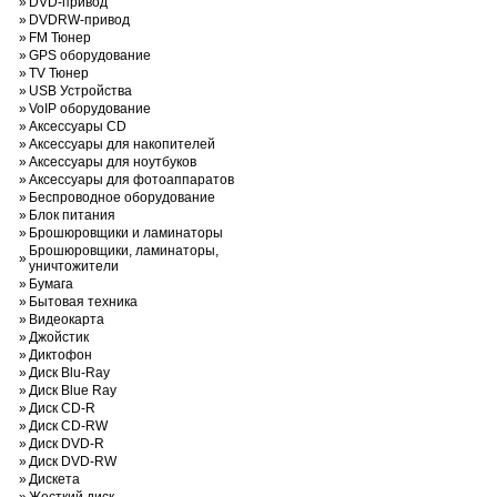
»
DVD-привод
»
DVDRW-привод
»
FM Тюнер
»
GPS оборудование
»
TV Тюнер
»
USB Устройства
»
VoIP оборудование
»
Аксессуары CD
»
Аксессуары для накопителей
»
Аксессуары для ноутбуков
»
Аксессуары для фотоаппаратов
»
Беспроводное оборудование
»
Блок питания
»
Брошюровщики и ламинаторы
Брошюровщики, ламинаторы,
»
уничтожители
»
Бумага
»
Бытовая техника
»
Видеокарта
»
Джойстик
»
Диктофон
»
Диск Blu-Ray
»
Диск Blue Ray
»
Диск CD-R
»
Диск CD-RW
»
Диск DVD-R
»
Диск DVD-RW
»
Дискета