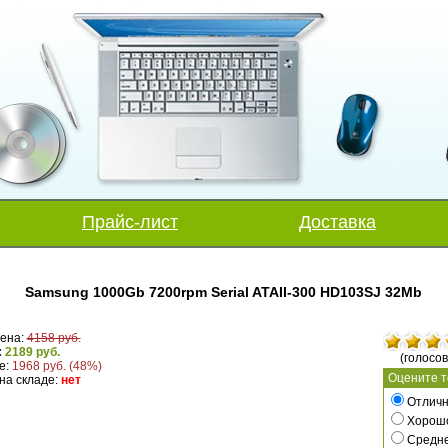
Прайс-лист
Доставка
Samsung 1000Gb 7200rpm Serial ATAII-300 HD103SJ 32Mb
ена:
4158 руб.
:
2189 руб.
(голосов
е:
1968 руб. (48%)
Оцените т
на складе:
нет
Отличн
Хорош
Средн