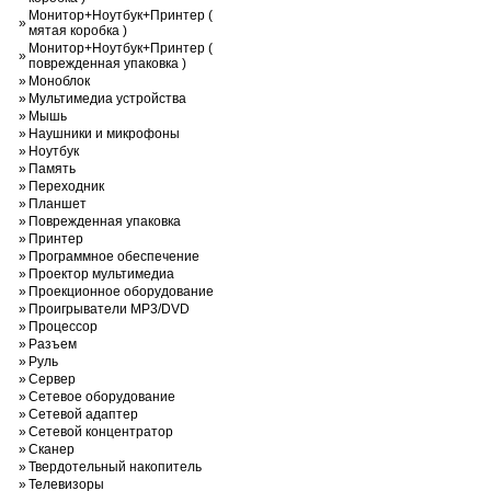
Монитор+Ноутбук+Принтер (
»
мятая коробка )
Монитор+Ноутбук+Принтер (
»
поврежденная упаковка )
»
Моноблок
»
Мультимедиа устройства
»
Мышь
»
Наушники и микрофоны
»
Ноутбук
»
Память
»
Переходник
»
Планшет
»
Поврежденная упаковка
»
Принтер
»
Программное обеспечение
»
Проектор мультимедиа
»
Проекционное оборудование
»
Проигрыватели MP3/DVD
»
Процессор
»
Разъем
»
Руль
»
Сервер
»
Сетевое оборудование
»
Сетевой адаптер
»
Сетевой концентратор
»
Сканер
»
Твердотельный накопитель
»
Телевизоры