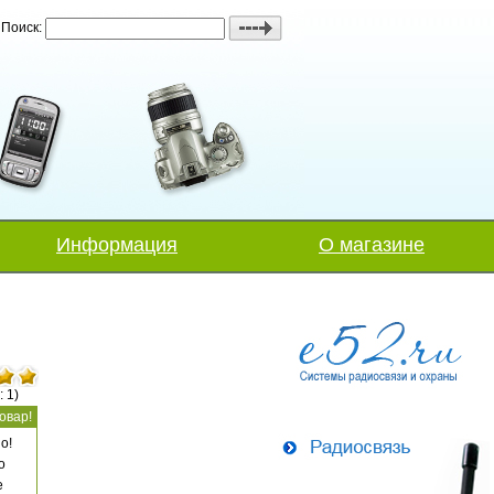
Поиск:
Информация
О магазине
: 1)
овар!
о!
о
е