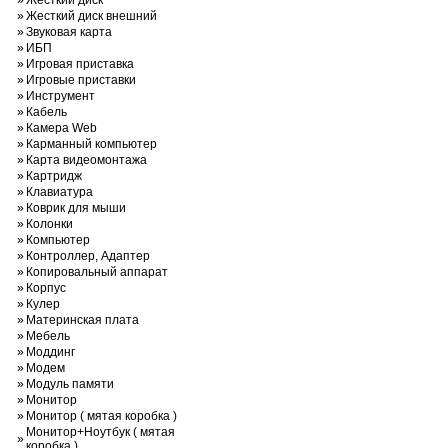
»
Жесткий диск
»
Жесткий диск внешний
»
Звуковая карта
»
ИБП
»
Игровая приставка
»
Игровые приставки
»
Инструмент
»
Кабель
»
Камера Web
»
Карманный компьютер
»
Карта видеомонтажа
»
Картридж
»
Клавиатура
»
Коврик для мыши
»
Колонки
»
Компьютер
»
Контроллер, Адаптер
»
Копировальный аппарат
»
Корпус
»
Кулер
»
Материнская плата
»
Мебель
»
Моддинг
»
Модем
»
Модуль памяти
»
Монитор
»
Монитор ( мятая коробка )
Монитор+Ноутбук ( мятая
»
коробка )