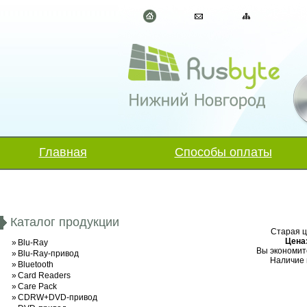
Главная
Способы оплаты
Каталог продукции
Старая ц
Цена
»
Blu-Ray
Вы экономит
»
Blu-Ray-привод
Наличие 
»
Bluetooth
»
Card Readers
»
Care Pack
»
CDRW+DVD-привод