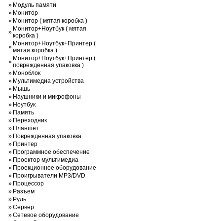
»
Модуль памяти
»
Монитор
»
Монитор ( мятая коробка )
Монитор+Ноутбук ( мятая
»
коробка )
Монитор+Ноутбук+Принтер (
»
мятая коробка )
Монитор+Ноутбук+Принтер (
»
поврежденная упаковка )
»
Моноблок
»
Мультимедиа устройства
»
Мышь
»
Наушники и микрофоны
»
Ноутбук
»
Память
»
Переходник
»
Планшет
»
Поврежденная упаковка
»
Принтер
»
Программное обеспечение
»
Проектор мультимедиа
»
Проекционное оборудование
»
Проигрыватели MP3/DVD
»
Процессор
»
Разъем
»
Руль
»
Сервер
»
Сетевое оборудование