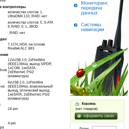
Fire
е контроллеры
количество слотов: 1,
UltraDMA 133, RAID: нет
количество слотов: 5, S-ATA
II, RAID: 0, 1, JBOD
, RAID: нет
идео
7.1CH, HDA, на основе
Realtek ALC 883
ение
12xUSB 2.0, 2xFireWire
(IEEE1394a), выход S/PDIF,
1xCOM, 1xeSATA,
йсов
2xEthernet, PS/2
(клавиатура)
6xUSB 2.0, 1xFireWire
 на
(IEEE1394a), коаксиальный
выход, оптический выход,
1xeSATA, 2xEthernet, PS/2
(клавиатура)
Корзина
й
(нет товаров)
24-pin
4-pin
ора
Логин: