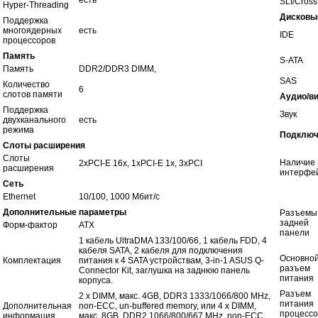
есть
SLI/Cross
Hyper-Threading
Дисковы
Поддержка
многоядерных
есть
IDE
процессоров
Память
S-ATA
Память
DDR2/DDR3 DIMM,
SAS
Количество
6
слотов памяти
Аудио/в
Поддержка
Звук
двухканального
есть
режима
Подключ
Слоты расширения
Слоты
Наличие
2xPCI-E 16x, 1xPCI-E 1x, 3xPCI
расширения
интерфе
Сеть
Ethernet
10/100, 1000 Мбит/с
Дополнительные параметры
Разъемы
задней
Форм-фактор
ATX
панели
1 кабель UltraDMA 133/100/66, 1 кабель FDD, 4
кабеля SATA, 2 кабеля для подключения
Основно
Комплектация
питания к 4 SATA устройствам, 3-in-1 ASUS Q-
разъем
Connector Kit, заглушка на заднюю панель
питания
корпуса.
Разъем
2 x DIMM, макс. 4GB, DDR3 1333/1066/800 MHz,
питания
Дополнительная
non-ECC, un-buffered memory, или 4 x DIMM,
процесс
информация
макс. 8GB, DDR2 1066/800/667 MHz, non-ECC,