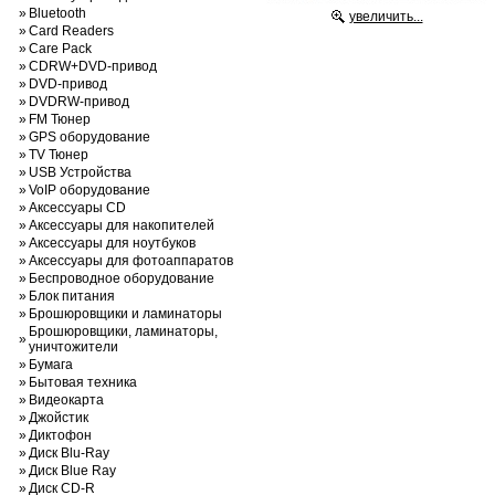
»
Bluetooth
увеличить...
»
Card Readers
»
Care Pack
»
CDRW+DVD-привод
»
DVD-привод
»
DVDRW-привод
»
FM Тюнер
»
GPS оборудование
»
TV Тюнер
»
USB Устройства
»
VoIP оборудование
»
Аксессуары CD
»
Аксессуары для накопителей
»
Аксессуары для ноутбуков
»
Аксессуары для фотоаппаратов
»
Беспроводное оборудование
»
Блок питания
»
Брошюровщики и ламинаторы
Брошюровщики, ламинаторы,
»
уничтожители
»
Бумага
»
Бытовая техника
»
Видеокарта
»
Джойстик
»
Диктофон
»
Диск Blu-Ray
»
Диск Blue Ray
»
Диск CD-R