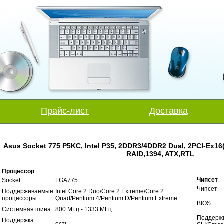
Прайс-лист
Доставка
Asus Socket 775 P5KC, Intel P35, 2DDR3/4DDR2 Dual, 2PCI-Ex16
RAID,1394, ATX,RTL
Процессор
Чипсет
Socket
LGA775
Чипсет
Поддерживаемые
Intel Core 2 Duo/Core 2 Extreme/Core 2
процессоры
Quad/Pentium 4/Pentium D/Pentium Extreme
BIOS
Системная шина
800 МГц - 1333 МГц
Поддерж
Поддержка