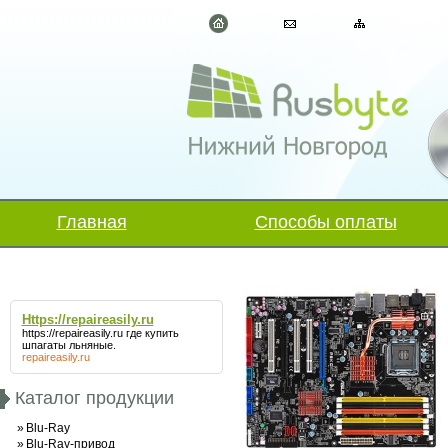
Главная
Способы оплаты
Https://repaireasily.ru
https://repaireasily.ru
где купить
шпагаты льняные.
repaireasily.ru
Каталог продукции
»
Blu-Ray
»
Blu-Ray-привод