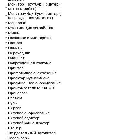
Монитор+Ноутбук+Принтер (
»
мятая коробка )
Монитор+Ноутбук+Принтер (
»
поврежденная упаковка )
»
Моноблок
»
Мультимедиа устройства
»
Мышь
»
Наушники и микрофоны
»
Ноутбук
»
Память
»
Переходник
»
Планшет
»
Поврежденная упаковка
»
Принтер
»
Программное обеспечение
»
Проектор мультимедиа
»
Проекционное оборудование
»
Проигрыватели MP3/DVD
»
Процессор
»
Разъем
»
Руль
»
Сервер
»
Сетевое оборудование
»
Сетевой адаптер
»
Сетевой концентратор
»
Сканер
»
Твердотельный накопитель
»
Телевизоры