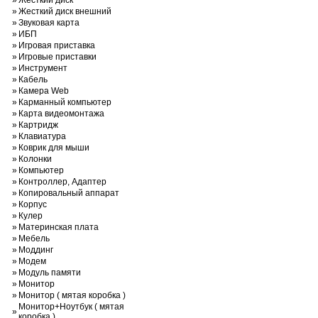
»
Жесткий диск
»
Жесткий диск внешний
»
Звуковая карта
»
ИБП
»
Игровая приставка
»
Игровые приставки
»
Инструмент
»
Кабель
»
Камера Web
»
Карманный компьютер
»
Карта видеомонтажа
»
Картридж
»
Клавиатура
»
Коврик для мыши
»
Колонки
»
Компьютер
»
Контроллер, Адаптер
»
Копировальный аппарат
»
Корпус
»
Кулер
»
Материнская плата
»
Мебель
»
Моддинг
»
Модем
»
Модуль памяти
»
Монитор
»
Монитор ( мятая коробка )
Монитор+Ноутбук ( мятая
»
коробка )