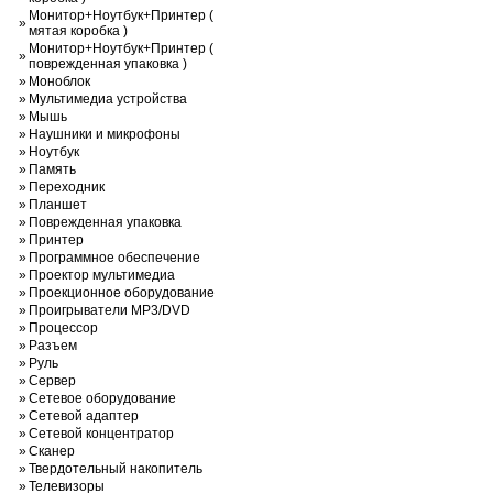
Монитор+Ноутбук+Принтер (
»
мятая коробка )
Монитор+Ноутбук+Принтер (
»
поврежденная упаковка )
»
Моноблок
»
Мультимедиа устройства
»
Мышь
»
Наушники и микрофоны
»
Ноутбук
»
Память
»
Переходник
»
Планшет
»
Поврежденная упаковка
»
Принтер
»
Программное обеспечение
»
Проектор мультимедиа
»
Проекционное оборудование
»
Проигрыватели MP3/DVD
»
Процессор
»
Разъем
»
Руль
»
Сервер
»
Сетевое оборудование
»
Сетевой адаптер
»
Сетевой концентратор
»
Сканер
»
Твердотельный накопитель
»
Телевизоры