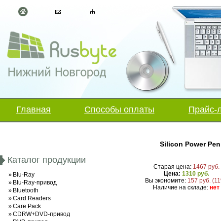
Главная
Способы оплаты
Прайс-
Silicon Power Pen
Каталог продукции
Старая цена:
1467 руб.
Цена:
1310 руб.
»
Blu-Ray
Вы экономите:
157 руб. (1
»
Blu-Ray-привод
Наличие на складе:
нет
»
Bluetooth
»
Card Readers
»
Care Pack
»
CDRW+DVD-привод