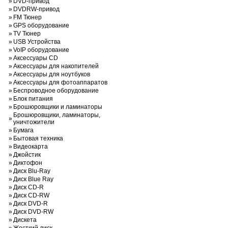
»
DVD-привод
»
DVDRW-привод
»
FM Тюнер
»
GPS оборудование
»
TV Тюнер
»
USB Устройства
»
VoIP оборудование
»
Аксессуары CD
»
Аксессуары для накопителей
»
Аксессуары для ноутбуков
»
Аксессуары для фотоаппаратов
»
Беспроводное оборудование
»
Блок питания
»
Брошюровщики и ламинаторы
Брошюровщики, ламинаторы,
»
уничтожители
»
Бумага
»
Бытовая техника
»
Видеокарта
»
Джойстик
»
Диктофон
»
Диск Blu-Ray
»
Диск Blue Ray
»
Диск CD-R
»
Диск CD-RW
»
Диск DVD-R
»
Диск DVD-RW
»
Дискета