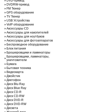
»
DVD-привод
»
DVDRW-привод
»
FM Тюнер
»
GPS оборудование
»
TV Тюнер
»
USB Устройства
»
VoIP оборудование
»
Аксессуары CD
»
Аксессуары для накопителей
»
Аксессуары для ноутбуков
»
Аксессуары для фотоаппаратов
»
Беспроводное оборудование
»
Блок питания
»
Брошюровщики и ламинаторы
Брошюровщики, ламинаторы,
»
уничтожители
»
Бумага
»
Бытовая техника
»
Видеокарта
»
Джойстик
»
Диктофон
»
Диск Blu-Ray
»
Диск Blue Ray
»
Диск CD-R
»
Диск CD-RW
»
Диск DVD-R
»
Диск DVD-RW
»
Дискета