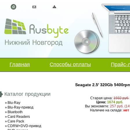
Главная
Способы оплаты
Прайс-
Seagate 2.5' 320Gb 5400r
Каталог продукции
Старая цена:
1932 руб.
Цена:
1674 руб.
»
Blu-Ray
Вы экономите:
257 руб. (1
»
Blu-Ray-привод
Наличие на складе:
нет
»
Bluetooth
»
Card Readers
»
Care Pack
»
CDRW+DVD-привод