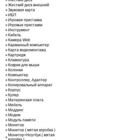
»
Жесткий диск
»
Жесткий диск внешний
»
Звуковая карта
»
ИБП
»
Игровая приставка
»
Игровые приставки
»
Инструмент
»
Кабель
»
Камера Web
»
Карманный компьютер
»
Карта видеомонтажа
»
Картридж
»
Клавиатура
»
Коврик для мыши
»
Колонки
»
Компьютер
»
Контроллер, Адаптер
»
Копировальный аппарат
»
Корпус
»
Кулер
»
Материнская плата
»
Мебель
»
Моддинг
»
Модем
»
Модуль памяти
»
Монитор
»
Монитор ( мятая коробка )
Монитор+Ноутбук ( мятая
»
коробка )