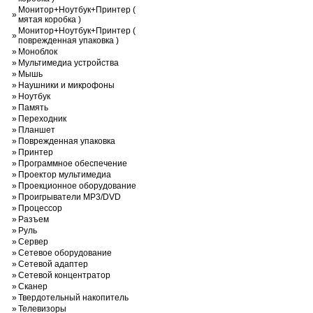
Монитор+Ноутбук+Принтер (
»
мятая коробка )
Монитор+Ноутбук+Принтер (
»
поврежденная упаковка )
»
Моноблок
»
Мультимедиа устройства
»
Мышь
»
Наушники и микрофоны
»
Ноутбук
»
Память
»
Переходник
»
Планшет
»
Поврежденная упаковка
»
Принтер
»
Программное обеспечение
»
Проектор мультимедиа
»
Проекционное оборудование
»
Проигрыватели MP3/DVD
»
Процессор
»
Разъем
»
Руль
»
Сервер
»
Сетевое оборудование
»
Сетевой адаптер
»
Сетевой концентратор
»
Сканер
»
Твердотельный накопитель
»
Телевизоры