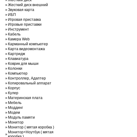
»
Жесткий диск
»
Жесткий диск внешний
»
Звуковая карта
»
ИБП
»
Игровая приставка
»
Игровые приставки
»
Инструмент
»
Кабель
»
Камера Web
»
Карманный компьютер
»
Карта видеомонтажа
»
Картридж
»
Клавиатура
»
Коврик для мыши
»
Колонки
»
Компьютер
»
Контроллер, Адаптер
»
Копировальный аппарат
»
Корпус
»
Кулер
»
Материнская плата
»
Мебель
»
Моддинг
»
Модем
»
Модуль памяти
»
Монитор
»
Монитор ( мятая коробка )
Монитор+Ноутбук ( мятая
»
коробка )