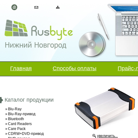
Главная
Способы оплаты
Прайс-
Каталог продукции
»
Blu-Ray
»
Blu-Ray-привод
»
Bluetooth
»
Card Readers
»
Care Pack
»
CDRW+DVD-привод
увеличить...