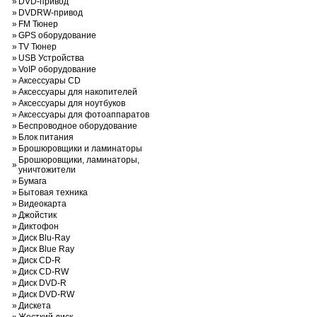
»
DVD-привод
»
DVDRW-привод
»
FM Тюнер
»
GPS оборудование
»
TV Тюнер
»
USB Устройства
»
VoIP оборудование
»
Аксессуары CD
»
Аксессуары для накопителей
»
Аксессуары для ноутбуков
»
Аксессуары для фотоаппаратов
»
Беспроводное оборудование
»
Блок питания
»
Брошюровщики и ламинаторы
Брошюровщики, ламинаторы,
»
уничтожители
»
Бумага
»
Бытовая техника
»
Видеокарта
»
Джойстик
»
Диктофон
»
Диск Blu-Ray
»
Диск Blue Ray
»
Диск CD-R
»
Диск CD-RW
»
Диск DVD-R
»
Диск DVD-RW
»
Дискета