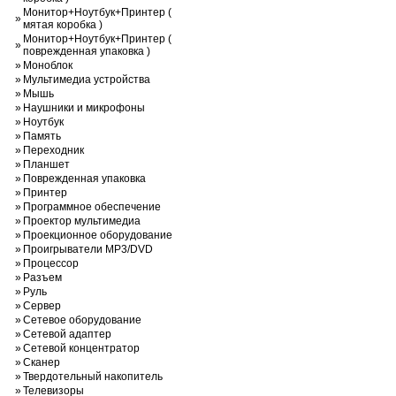
Монитор+Ноутбук+Принтер (
»
мятая коробка )
Монитор+Ноутбук+Принтер (
»
поврежденная упаковка )
»
Моноблок
»
Мультимедиа устройства
»
Мышь
»
Наушники и микрофоны
»
Ноутбук
»
Память
»
Переходник
»
Планшет
»
Поврежденная упаковка
»
Принтер
»
Программное обеспечение
»
Проектор мультимедиа
»
Проекционное оборудование
»
Проигрыватели MP3/DVD
»
Процессор
»
Разъем
»
Руль
»
Сервер
»
Сетевое оборудование
»
Сетевой адаптер
»
Сетевой концентратор
»
Сканер
»
Твердотельный накопитель
»
Телевизоры