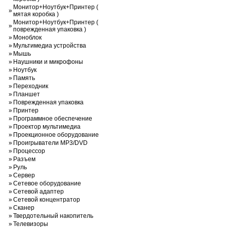
Монитор+Ноутбук+Принтер (
»
мятая коробка )
Монитор+Ноутбук+Принтер (
»
поврежденная упаковка )
»
Моноблок
»
Мультимедиа устройства
»
Мышь
»
Наушники и микрофоны
»
Ноутбук
»
Память
»
Переходник
»
Планшет
»
Поврежденная упаковка
»
Принтер
»
Программное обеспечение
»
Проектор мультимедиа
»
Проекционное оборудование
»
Проигрыватели MP3/DVD
»
Процессор
»
Разъем
»
Руль
»
Сервер
»
Сетевое оборудование
»
Сетевой адаптер
»
Сетевой концентратор
»
Сканер
»
Твердотельный накопитель
»
Телевизоры