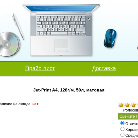
Прайс-лист
Доставка
Jet-Print A4, 128г/м, 50л, матовая
аличие на складе:
нет
(голосов
Оцените т
Отличн
Хорош
Средн