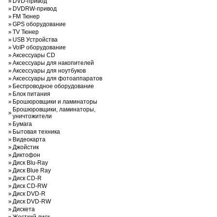
»
DVD-привод
»
DVDRW-привод
»
FM Тюнер
»
GPS оборудование
»
TV Тюнер
»
USB Устройства
»
VoIP оборудование
»
Аксессуары CD
»
Аксессуары для накопителей
»
Аксессуары для ноутбуков
»
Аксессуары для фотоаппаратов
»
Беспроводное оборудование
»
Блок питания
»
Брошюровщики и ламинаторы
Брошюровщики, ламинаторы,
»
уничтожители
»
Бумага
»
Бытовая техника
»
Видеокарта
»
Джойстик
»
Диктофон
»
Диск Blu-Ray
»
Диск Blue Ray
»
Диск CD-R
»
Диск CD-RW
»
Диск DVD-R
»
Диск DVD-RW
»
Дискета