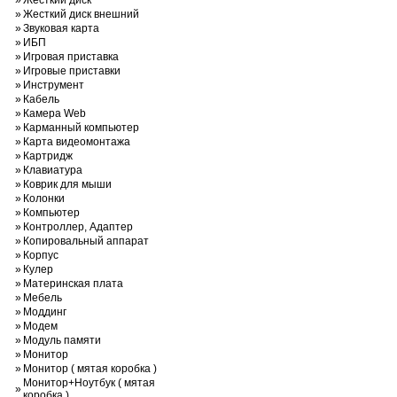
»
Жесткий диск
»
Жесткий диск внешний
»
Звуковая карта
»
ИБП
»
Игровая приставка
»
Игровые приставки
»
Инструмент
»
Кабель
»
Камера Web
»
Карманный компьютер
»
Карта видеомонтажа
»
Картридж
»
Клавиатура
»
Коврик для мыши
»
Колонки
»
Компьютер
»
Контроллер, Адаптер
»
Копировальный аппарат
»
Корпус
»
Кулер
»
Материнская плата
»
Мебель
»
Моддинг
»
Модем
»
Модуль памяти
»
Монитор
»
Монитор ( мятая коробка )
Монитор+Ноутбук ( мятая
»
коробка )