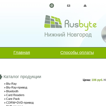
Главная
Способы оплаты
Каталог продукции
Цена:
106 руб.
Н
»
Blu-Ray
»
Blu-Ray-привод
»
Bluetooth
»
Card Readers
»
Care Pack
»
CDRW+DVD-привод