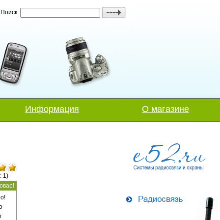
Поиск:
Информация
О магазине
: 1)
овар!
о!
о
е