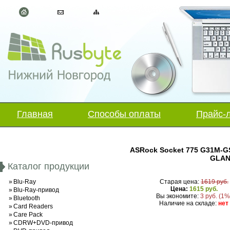
Главная
Способы оплаты
Прайс-
ASRock Socket 775 G31M-GS,
GLAN,
Каталог продукции
»
Blu-Ray
Старая цена:
1619 руб.
Цена:
1615 руб.
»
Blu-Ray-привод
Вы экономите:
3 руб. (1%
»
Bluetooth
Наличие на складе:
нет
»
Card Readers
»
Care Pack
»
CDRW+DVD-привод