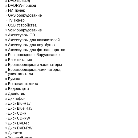
»
DVD-привод
»
DVDRW-привод
»
FM Тюнер
»
GPS оборудование
»
TV Тюнер
»
USB Устройства
»
VoIP оборудование
»
Аксессуары CD
»
Аксессуары для накопителей
»
Аксессуары для ноутбуков
»
Аксессуары для фотоаппаратов
»
Беспроводное оборудование
»
Блок питания
»
Брошюровщики и ламинаторы
Брошюровщики, ламинаторы,
»
уничтожители
»
Бумага
»
Бытовая техника
»
Видеокарта
»
Джойстик
»
Диктофон
»
Диск Blu-Ray
»
Диск Blue Ray
»
Диск CD-R
»
Диск CD-RW
»
Диск DVD-R
»
Диск DVD-RW
»
Дискета