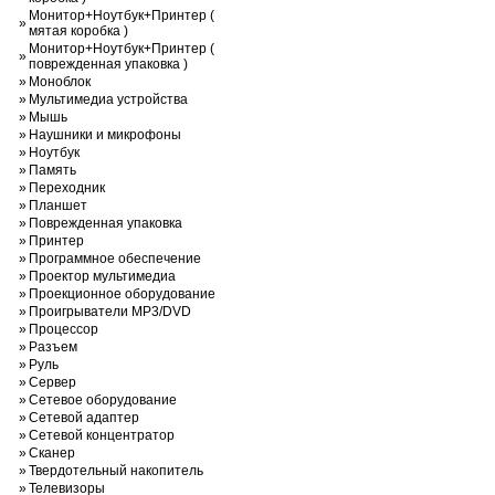
Монитор+Ноутбук+Принтер (
»
мятая коробка )
Монитор+Ноутбук+Принтер (
»
поврежденная упаковка )
»
Моноблок
»
Мультимедиа устройства
»
Мышь
»
Наушники и микрофоны
»
Ноутбук
»
Память
»
Переходник
»
Планшет
»
Поврежденная упаковка
»
Принтер
»
Программное обеспечение
»
Проектор мультимедиа
»
Проекционное оборудование
»
Проигрыватели MP3/DVD
»
Процессор
»
Разъем
»
Руль
»
Сервер
»
Сетевое оборудование
»
Сетевой адаптер
»
Сетевой концентратор
»
Сканер
»
Твердотельный накопитель
»
Телевизоры