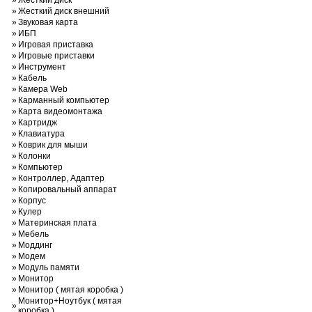
»
Жесткий диск
»
Жесткий диск внешний
»
Звуковая карта
»
ИБП
»
Игровая приставка
»
Игровые приставки
»
Инструмент
»
Кабель
»
Камера Web
»
Карманный компьютер
»
Карта видеомонтажа
»
Картридж
»
Клавиатура
»
Коврик для мыши
»
Колонки
»
Компьютер
»
Контроллер, Адаптер
»
Копировальный аппарат
»
Корпус
»
Кулер
»
Материнская плата
»
Мебель
»
Моддинг
»
Модем
»
Модуль памяти
»
Монитор
»
Монитор ( мятая коробка )
Монитор+Ноутбук ( мятая
»
коробка )