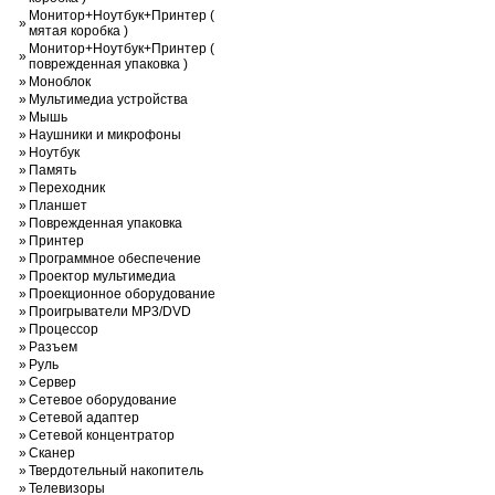
Монитор+Ноутбук+Принтер (
»
мятая коробка )
Монитор+Ноутбук+Принтер (
»
поврежденная упаковка )
»
Моноблок
»
Мультимедиа устройства
»
Мышь
»
Наушники и микрофоны
»
Ноутбук
»
Память
»
Переходник
»
Планшет
»
Поврежденная упаковка
»
Принтер
»
Программное обеспечение
»
Проектор мультимедиа
»
Проекционное оборудование
»
Проигрыватели MP3/DVD
»
Процессор
»
Разъем
»
Руль
»
Сервер
»
Сетевое оборудование
»
Сетевой адаптер
»
Сетевой концентратор
»
Сканер
»
Твердотельный накопитель
»
Телевизоры