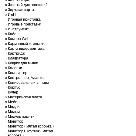
»
Жесткий диск
»
Жесткий диск внешний
»
Звуковая карта
»
ИБП
»
Игровая приставка
»
Игровые приставки
»
Инструмент
»
Кабель
»
Камера Web
»
Карманный компьютер
»
Карта видеомонтажа
»
Картридж
»
Клавиатура
»
Коврик для мыши
»
Колонки
»
Компьютер
»
Контроллер, Адаптер
»
Копировальный аппарат
»
Корпус
»
Кулер
»
Материнская плата
»
Мебель
»
Моддинг
»
Модем
»
Модуль памяти
»
Монитор
»
Монитор ( мятая коробка )
Монитор+Ноутбук ( мятая
»
коробка )