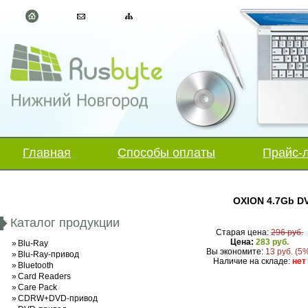
Главная
Способы оплаты
Прайс-
OXION 4.7Gb DV
Каталог продукции
Старая цена:
296 руб.
Цена:
283 руб.
»
Blu-Ray
Вы экономите:
13 руб. (5
»
Blu-Ray-привод
Наличие на складе:
нет
»
Bluetooth
»
Card Readers
»
Care Pack
»
CDRW+DVD-привод