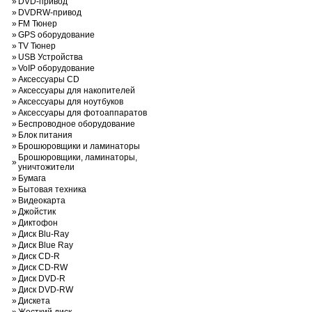
»
DVD-привод
»
DVDRW-привод
»
FM Тюнер
»
GPS оборудование
»
TV Тюнер
»
USB Устройства
»
VoIP оборудование
»
Аксессуары CD
»
Аксессуары для накопителей
»
Аксессуары для ноутбуков
»
Аксессуары для фотоаппаратов
»
Беспроводное оборудование
»
Блок питания
»
Брошюровщики и ламинаторы
Брошюровщики, ламинаторы,
»
уничтожители
»
Бумага
»
Бытовая техника
»
Видеокарта
»
Джойстик
»
Диктофон
»
Диск Blu-Ray
»
Диск Blue Ray
»
Диск CD-R
»
Диск CD-RW
»
Диск DVD-R
»
Диск DVD-RW
»
Дискета