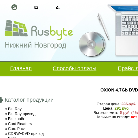
Главная
Способы оплаты
Прайс-
OXION 4.7Gb DVD
Каталог продукции
Старая цена:
296 руб.
Цена:
291 руб.
»
Blu-Ray
Вы экономите:
5 руб. (2%
»
Blu-Ray-привод
Наличие на складе:
нет
»
Bluetooth
»
Card Readers
»
Care Pack
»
CDRW+DVD-привод