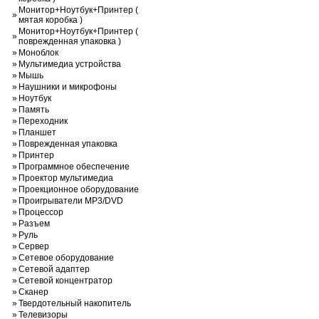
Монитор+Ноутбук+Принтер (
»
мятая коробка )
Монитор+Ноутбук+Принтер (
»
поврежденная упаковка )
»
Моноблок
»
Мультимедиа устройства
»
Мышь
»
Наушники и микрофоны
»
Ноутбук
»
Память
»
Переходник
»
Планшет
»
Поврежденная упаковка
»
Принтер
»
Программное обеспечение
»
Проектор мультимедиа
»
Проекционное оборудование
»
Проигрыватели MP3/DVD
»
Процессор
»
Разъем
»
Руль
»
Сервер
»
Сетевое оборудование
»
Сетевой адаптер
»
Сетевой концентратор
»
Сканер
»
Твердотельный накопитель
»
Телевизоры