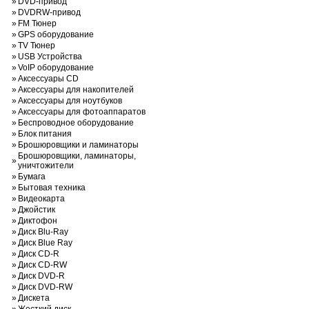
»
DVD-привод
»
DVDRW-привод
»
FM Тюнер
»
GPS оборудование
»
TV Тюнер
»
USB Устройства
»
VoIP оборудование
»
Аксессуары CD
»
Аксессуары для накопителей
»
Аксессуары для ноутбуков
»
Аксессуары для фотоаппаратов
»
Беспроводное оборудование
»
Блок питания
»
Брошюровщики и ламинаторы
Брошюровщики, ламинаторы,
»
уничтожители
»
Бумага
»
Бытовая техника
»
Видеокарта
»
Джойстик
»
Диктофон
»
Диск Blu-Ray
»
Диск Blue Ray
»
Диск CD-R
»
Диск CD-RW
»
Диск DVD-R
»
Диск DVD-RW
»
Дискета