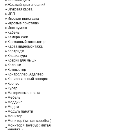
»
Жесткий диск
»
Жесткий диск внешний
»
Звуковая карта
»
ИБП
»
Игровая приставка
»
Игровые приставки
»
Инструмент
»
Кабель
»
Камера Web
»
Карманный компьютер
»
Карта видеомонтажа
»
Картридж
»
Клавиатура
»
Коврик для мыши
»
Колонки
»
Компьютер
»
Контроллер, Адаптер
»
Копировальный аппарат
»
Корпус
»
Кулер
»
Материнская плата
»
Мебель
»
Моддинг
»
Модем
»
Модуль памяти
»
Монитор
»
Монитор ( мятая коробка )
Монитор+Ноутбук ( мятая
»
коробка )