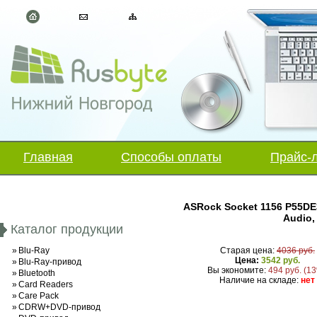
Главная
Способы оплаты
Прайс-
ASRock Socket 1156 P55DE3
Audio,
Каталог продукции
»
Blu-Ray
Старая цена:
4036 руб.
Цена:
3542 руб.
»
Blu-Ray-привод
Вы экономите:
494 руб. (1
»
Bluetooth
Наличие на складе:
нет
»
Card Readers
»
Care Pack
»
CDRW+DVD-привод