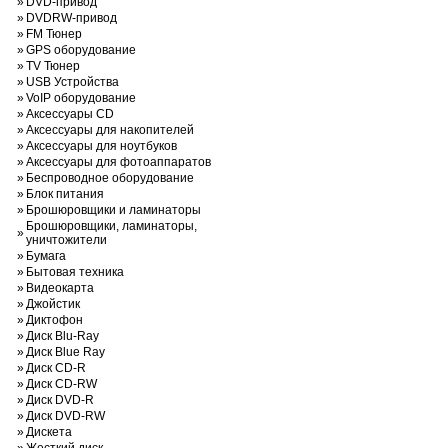
»
DVD-привод
»
DVDRW-привод
»
FM Тюнер
»
GPS оборудование
»
TV Тюнер
»
USB Устройства
»
VoIP оборудование
»
Аксессуары CD
»
Аксессуары для накопителей
»
Аксессуары для ноутбуков
»
Аксессуары для фотоаппаратов
»
Беспроводное оборудование
»
Блок питания
»
Брошюровщики и ламинаторы
Брошюровщики, ламинаторы,
»
уничтожители
»
Бумага
»
Бытовая техника
»
Видеокарта
»
Джойстик
»
Диктофон
»
Диск Blu-Ray
»
Диск Blue Ray
»
Диск CD-R
»
Диск CD-RW
»
Диск DVD-R
»
Диск DVD-RW
»
Дискета