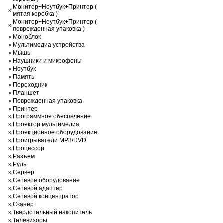
Монитор+Ноутбук+Принтер (
»
мятая коробка )
Монитор+Ноутбук+Принтер (
»
поврежденная упаковка )
»
Моноблок
»
Мультимедиа устройства
»
Мышь
»
Наушники и микрофоны
»
Ноутбук
»
Память
»
Переходник
»
Планшет
»
Поврежденная упаковка
»
Принтер
»
Программное обеспечение
»
Проектор мультимедиа
»
Проекционное оборудование
»
Проигрыватели MP3/DVD
»
Процессор
»
Разъем
»
Руль
»
Сервер
»
Сетевое оборудование
»
Сетевой адаптер
»
Сетевой концентратор
»
Сканер
»
Твердотельный накопитель
»
Телевизоры