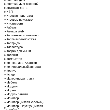
»
Жесткий диск
»
Жесткий диск внешний
»
Звуковая карта
»
ИБП
»
Игровая приставка
»
Игровые приставки
»
Инструмент
»
Кабель
»
Камера Web
»
Карманный компьютер
»
Карта видеомонтажа
»
Картридж
»
Клавиатура
»
Коврик для мыши
»
Колонки
»
Компьютер
»
Контроллер, Адаптер
»
Копировальный аппарат
»
Корпус
»
Кулер
»
Материнская плата
»
Мебель
»
Моддинг
»
Модем
»
Модуль памяти
»
Монитор
»
Монитор ( мятая коробка )
Монитор+Ноутбук ( мятая
»
коробка )