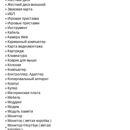
»
Жесткий диск
»
Жесткий диск внешний
»
Звуковая карта
»
ИБП
»
Игровая приставка
»
Игровые приставки
»
Инструмент
»
Кабель
»
Камера Web
»
Карманный компьютер
»
Карта видеомонтажа
»
Картридж
»
Клавиатура
»
Коврик для мыши
»
Колонки
»
Компьютер
»
Контроллер, Адаптер
»
Копировальный аппарат
»
Корпус
»
Кулер
»
Материнская плата
»
Мебель
»
Моддинг
»
Модем
»
Модуль памяти
»
Монитор
»
Монитор ( мятая коробка )
Монитор+Ноутбук ( мятая
»
коробка )