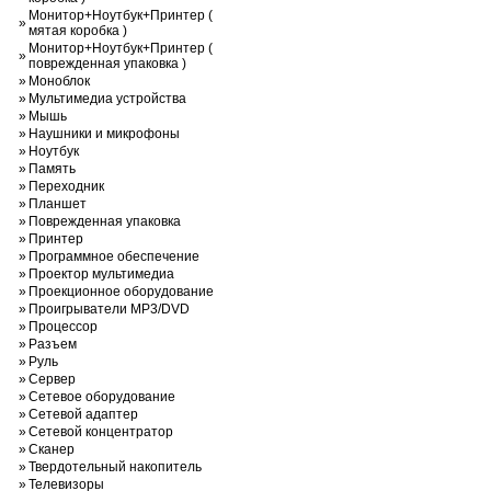
Монитор+Ноутбук+Принтер (
»
мятая коробка )
Монитор+Ноутбук+Принтер (
»
поврежденная упаковка )
»
Моноблок
»
Мультимедиа устройства
»
Мышь
»
Наушники и микрофоны
»
Ноутбук
»
Память
»
Переходник
»
Планшет
»
Поврежденная упаковка
»
Принтер
»
Программное обеспечение
»
Проектор мультимедиа
»
Проекционное оборудование
»
Проигрыватели MP3/DVD
»
Процессор
»
Разъем
»
Руль
»
Сервер
»
Сетевое оборудование
»
Сетевой адаптер
»
Сетевой концентратор
»
Сканер
»
Твердотельный накопитель
»
Телевизоры