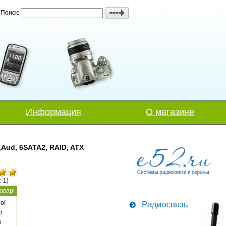
Поиск:
Информация
О магазине
,Aud, 6SATA2, RAID, ATX
: 1)
овар!
о!
о
е