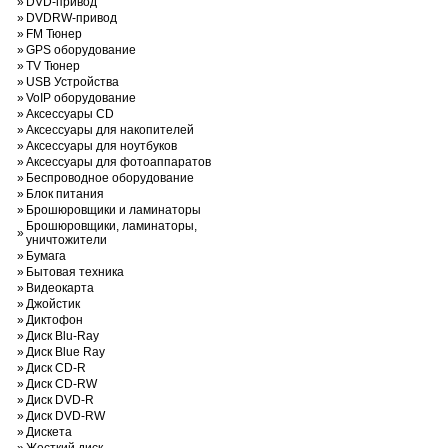
»
DVD-привод
»
DVDRW-привод
»
FM Тюнер
»
GPS оборудование
»
TV Тюнер
»
USB Устройства
»
VoIP оборудование
»
Аксессуары CD
»
Аксессуары для накопителей
»
Аксессуары для ноутбуков
»
Аксессуары для фотоаппаратов
»
Беспроводное оборудование
»
Блок питания
»
Брошюровщики и ламинаторы
Брошюровщики, ламинаторы,
»
уничтожители
»
Бумага
»
Бытовая техника
»
Видеокарта
»
Джойстик
»
Диктофон
»
Диск Blu-Ray
»
Диск Blue Ray
»
Диск CD-R
»
Диск CD-RW
»
Диск DVD-R
»
Диск DVD-RW
»
Дискета