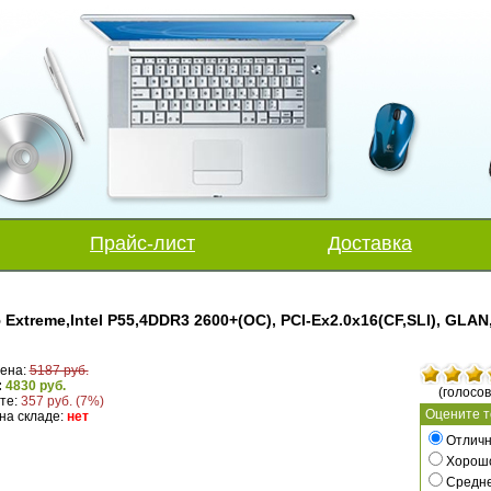
Прайс-лист
Доставка
 Extreme,Intel P55,4DDR3 2600+(OC), PCI-Ex2.0x16(CF,SLI), GLAN
ена:
5187 руб.
:
4830 руб.
(голосов
те:
357 руб. (7%)
Оцените т
на складе:
нет
Отличн
Хорош
Средн