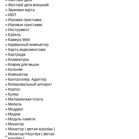
»
Жесткий диск
»
Жесткий диск внешний
»
Звуковая карта
»
ИБП
»
Игровая приставка
»
Игровые приставки
»
Инструмент
»
Кабель
»
Камера Web
»
Карманный компьютер
»
Карта видеомонтажа
»
Картридж
»
Клавиатура
»
Коврик для мыши
»
Колонки
»
Компьютер
»
Контроллер, Адаптер
»
Копировальный аппарат
»
Корпус
»
Кулер
»
Материнская плата
»
Мебель
»
Моддинг
»
Модем
»
Модуль памяти
»
Монитор
»
Монитор ( мятая коробка )
Монитор+Ноутбук ( мятая
»
коробка )