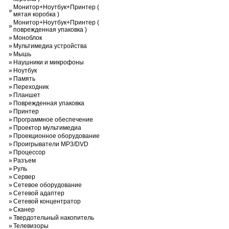
Монитор+Ноутбук+Принтер (
»
мятая коробка )
Монитор+Ноутбук+Принтер (
»
поврежденная упаковка )
»
Моноблок
»
Мультимедиа устройства
»
Мышь
»
Наушники и микрофоны
»
Ноутбук
»
Память
»
Переходник
»
Планшет
»
Поврежденная упаковка
»
Принтер
»
Программное обеспечение
»
Проектор мультимедиа
»
Проекционное оборудование
»
Проигрыватели MP3/DVD
»
Процессор
»
Разъем
»
Руль
»
Сервер
»
Сетевое оборудование
»
Сетевой адаптер
»
Сетевой концентратор
»
Сканер
»
Твердотельный накопитель
»
Телевизоры