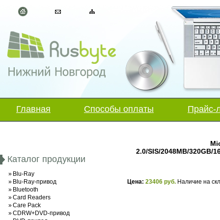
Главная
Способы оплаты
Прайс-
Mi
2.0/SIS/2048MB/320GB/
Каталог продукции
»
Blu-Ray
»
Blu-Ray-привод
Цена:
23406 руб.
Наличие на ск
»
Bluetooth
»
Card Readers
»
Care Pack
»
CDRW+DVD-привод