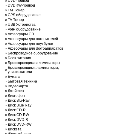
»
DVD-привод
»
DVDRW-привод
»
FM Тюнер
»
GPS оборудование
»
TV Тюнер
»
USB Устройства
»
VoIP оборудование
»
Аксессуары CD
»
Аксессуары для накопителей
»
Аксессуары для ноутбуков
»
Аксессуары для фотоаппаратов
»
Беспроводное оборудование
»
Блок питания
»
Брошюровщики и ламинаторы
Брошюровщики, ламинаторы,
»
уничтожители
»
Бумага
»
Бытовая техника
»
Видеокарта
»
Джойстик
»
Диктофон
»
Диск Blu-Ray
»
Диск Blue Ray
»
Диск CD-R
»
Диск CD-RW
»
Диск DVD-R
»
Диск DVD-RW
»
Дискета