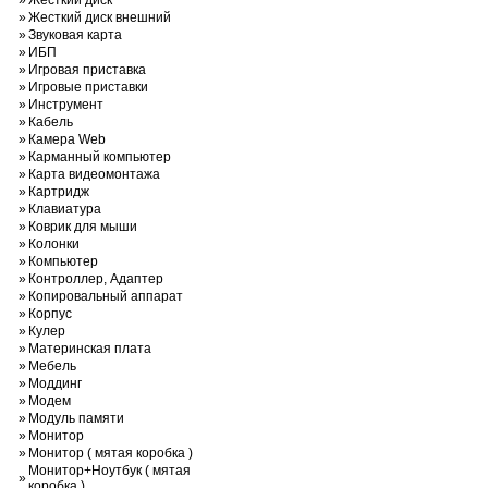
»
Жесткий диск
»
Жесткий диск внешний
»
Звуковая карта
»
ИБП
»
Игровая приставка
»
Игровые приставки
»
Инструмент
»
Кабель
»
Камера Web
»
Карманный компьютер
»
Карта видеомонтажа
»
Картридж
»
Клавиатура
»
Коврик для мыши
»
Колонки
»
Компьютер
»
Контроллер, Адаптер
»
Копировальный аппарат
»
Корпус
»
Кулер
»
Материнская плата
»
Мебель
»
Моддинг
»
Модем
»
Модуль памяти
»
Монитор
»
Монитор ( мятая коробка )
Монитор+Ноутбук ( мятая
»
коробка )