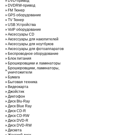
»
DVD-привод
»
DVDRW-привод
»
FM Тюнер
»
GPS оборудование
»
TV Тюнер
»
USB Устройства
»
VoIP оборудование
»
Аксессуары CD
»
Аксессуары для накопителей
»
Аксессуары для ноутбуков
»
Аксессуары для фотоаппаратов
»
Беспроводное оборудование
»
Блок питания
»
Брошюровщики и ламинаторы
Брошюровщики, ламинаторы,
»
уничтожители
»
Бумага
»
Бытовая техника
»
Видеокарта
»
Джойстик
»
Диктофон
»
Диск Blu-Ray
»
Диск Blue Ray
»
Диск CD-R
»
Диск CD-RW
»
Диск DVD-R
»
Диск DVD-RW
»
Дискета