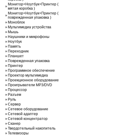
Монитор+Ноутбук+Принтер (
»
мятая коробка )
Монитор+Ноутбук+Принтер (
»
поврежденная упаковка )
»
Моноблок
»
Мультимедиа устройства
»
Мышь
»
Наушники и микрофоны
»
Ноутбук
»
Память
»
Переходник
»
Планшет
»
Поврежденная упаковка
»
Принтер
»
Программное обеспечение
»
Проектор мультимедиа
»
Проекционное оборудование
»
Проигрыватели MP3/DVD
»
Процессор
»
Разъем
»
Руль
»
Сервер
»
Сетевое оборудование
»
Сетевой адаптер
»
Сетевой концентратор
»
Сканер
»
Твердотельный накопитель
»
Телевизоры