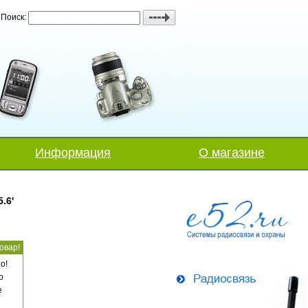
Поиск:
Информация
О магазине
.6'
овар!
о!
о
е