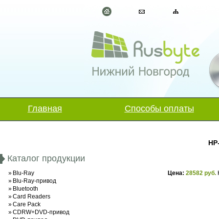
Главная
Способы оплаты
HP
Каталог продукции
»
Blu-Ray
Цена:
28582 руб.
»
Blu-Ray-привод
»
Bluetooth
»
Card Readers
»
Care Pack
»
CDRW+DVD-привод