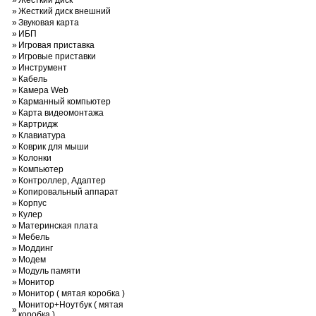
»
Жесткий диск
»
Жесткий диск внешний
»
Звуковая карта
»
ИБП
»
Игровая приставка
»
Игровые приставки
»
Инструмент
»
Кабель
»
Камера Web
»
Карманный компьютер
»
Карта видеомонтажа
»
Картридж
»
Клавиатура
»
Коврик для мыши
»
Колонки
»
Компьютер
»
Контроллер, Адаптер
»
Копировальный аппарат
»
Корпус
»
Кулер
»
Материнская плата
»
Мебель
»
Моддинг
»
Модем
»
Модуль памяти
»
Монитор
»
Монитор ( мятая коробка )
Монитор+Ноутбук ( мятая
»
коробка )