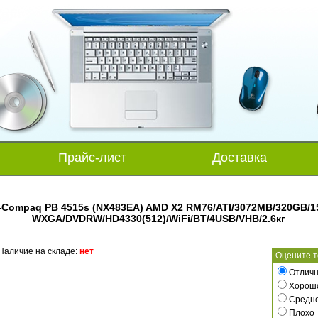
Прайс-лист
Доставка
-Compaq PB 4515s (NX483EA) AMD X2 RM76/ATI/3072MB/320GB/15
WXGA/DVDRW/HD4330(512)/WiFi/BT/4USB/VHB/2.6кг
Наличие на складе:
нет
Оцените т
Отличн
Хорош
Средн
Плохо