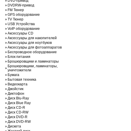
»
DVD-привод
»
DVDRW-привод
»
FM Тюнер
»
GPS оборудование
»
TV Тюнер
»
USB Устройства
»
VoIP оборудование
»
Аксессуары CD
»
Аксессуары для накопителей
»
Аксессуары для ноутбуков
»
Аксессуары для фотоаппаратов
»
Беспроводное оборудование
»
Блок питания
»
Брошюровщики и ламинаторы
Брошюровщики, ламинаторы,
»
уничтожители
»
Бумага
»
Бытовая техника
»
Видеокарта
»
Джойстик
»
Диктофон
»
Диск Blu-Ray
»
Диск Blue Ray
»
Диск CD-R
»
Диск CD-RW
»
Диск DVD-R
»
Диск DVD-RW
»
Дискета