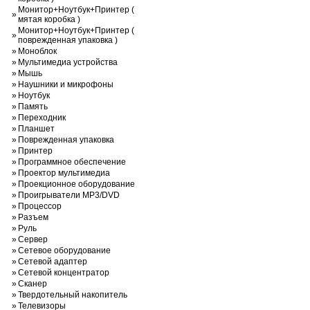
Монитор+Ноутбук+Принтер (
»
мятая коробка )
Монитор+Ноутбук+Принтер (
»
поврежденная упаковка )
»
Моноблок
»
Мультимедиа устройства
»
Мышь
»
Наушники и микрофоны
»
Ноутбук
»
Память
»
Переходник
»
Планшет
»
Поврежденная упаковка
»
Принтер
»
Программное обеспечение
»
Проектор мультимедиа
»
Проекционное оборудование
»
Проигрыватели MP3/DVD
»
Процессор
»
Разъем
»
Руль
»
Сервер
»
Сетевое оборудование
»
Сетевой адаптер
»
Сетевой концентратор
»
Сканер
»
Твердотельный накопитель
»
Телевизоры