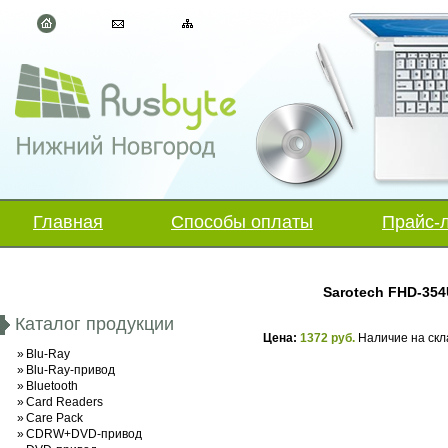
Главная
Способы оплаты
Прайс-
Sarotech FHD-354U
Каталог продукции
Цена:
1372 руб.
Наличие на скл
»
Blu-Ray
»
Blu-Ray-привод
»
Bluetooth
»
Card Readers
»
Care Pack
»
CDRW+DVD-привод