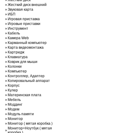
»
Жесткий диск
»
Жесткий диск внешний
»
Звуковая карта
»
ИБП
»
Игровая приставка
»
Игровые приставки
»
Инструмент
»
Кабель
»
Камера Web
»
Карманный компьютер
»
Карта видеомонтажа
»
Картридж
»
Клавиатура
»
Коврик для мыши
»
Колонки
»
Компьютер
»
Контроллер, Адаптер
»
Копировальный аппарат
»
Корпус
»
Кулер
»
Материнская плата
»
Мебель
»
Моддинг
»
Модем
»
Модуль памяти
»
Монитор
»
Монитор ( мятая коробка )
Монитор+Ноутбук ( мятая
»
коробка )