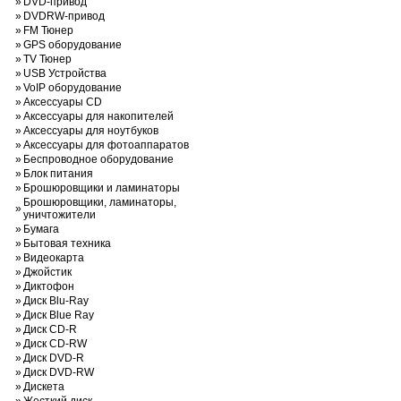
»
DVD-привод
»
DVDRW-привод
»
FM Тюнер
»
GPS оборудование
»
TV Тюнер
»
USB Устройства
»
VoIP оборудование
»
Аксессуары CD
»
Аксессуары для накопителей
»
Аксессуары для ноутбуков
»
Аксессуары для фотоаппаратов
»
Беспроводное оборудование
»
Блок питания
»
Брошюровщики и ламинаторы
Брошюровщики, ламинаторы,
»
уничтожители
»
Бумага
»
Бытовая техника
»
Видеокарта
»
Джойстик
»
Диктофон
»
Диск Blu-Ray
»
Диск Blue Ray
»
Диск CD-R
»
Диск CD-RW
»
Диск DVD-R
»
Диск DVD-RW
»
Дискета