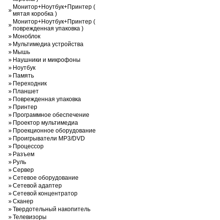
Монитор+Ноутбук+Принтер (
»
мятая коробка )
Монитор+Ноутбук+Принтер (
»
поврежденная упаковка )
»
Моноблок
»
Мультимедиа устройства
»
Мышь
»
Наушники и микрофоны
»
Ноутбук
»
Память
»
Переходник
»
Планшет
»
Поврежденная упаковка
»
Принтер
»
Программное обеспечение
»
Проектор мультимедиа
»
Проекционное оборудование
»
Проигрыватели MP3/DVD
»
Процессор
»
Разъем
»
Руль
»
Сервер
»
Сетевое оборудование
»
Сетевой адаптер
»
Сетевой концентратор
»
Сканер
»
Твердотельный накопитель
»
Телевизоры