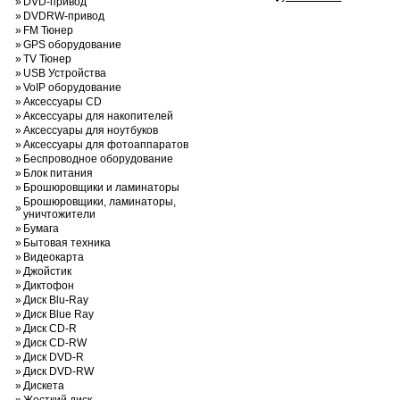
»
DVD-привод
»
DVDRW-привод
»
FM Тюнер
»
GPS оборудование
»
TV Тюнер
»
USB Устройства
»
VoIP оборудование
»
Аксессуары CD
»
Аксессуары для накопителей
»
Аксессуары для ноутбуков
»
Аксессуары для фотоаппаратов
»
Беспроводное оборудование
»
Блок питания
»
Брошюровщики и ламинаторы
Брошюровщики, ламинаторы,
»
уничтожители
»
Бумага
»
Бытовая техника
»
Видеокарта
»
Джойстик
»
Диктофон
»
Диск Blu-Ray
»
Диск Blue Ray
»
Диск CD-R
»
Диск CD-RW
»
Диск DVD-R
»
Диск DVD-RW
»
Дискета