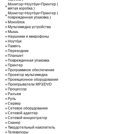
Монитор+Ноутбук+Принтер (
»
мятая коробка )
Монитор+Ноутбук+Принтер (
»
поврежденная упаковка )
»
Моноблок
»
Мультимедиа устройства
»
Мышь
»
Наушники и микрофоны
»
Ноутбук
»
Память
»
Переходник
»
Планшет
»
Поврежденная упаковка
»
Принтер
»
Программное обеспечение
»
Проектор мультимедиа
»
Проекционное оборудование
»
Проигрыватели MP3/DVD
»
Процессор
»
Разъем
»
Руль
»
Сервер
»
Сетевое оборудование
»
Сетевой адаптер
»
Сетевой концентратор
»
Сканер
»
Твердотельный накопитель
»
Телевизоры