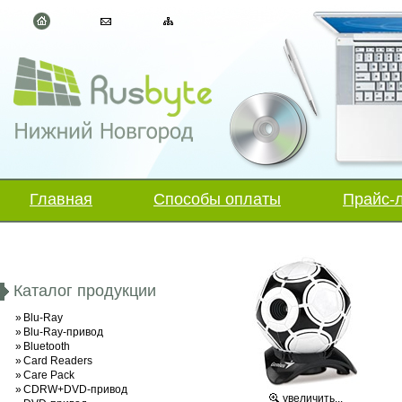
Главная
Способы оплаты
Прайс-
Каталог продукции
»
Blu-Ray
»
Blu-Ray-привод
»
Bluetooth
»
Card Readers
»
Care Pack
»
CDRW+DVD-привод
увеличить...