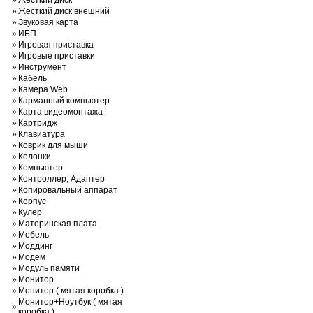
»
Жесткий диск
»
Жесткий диск внешний
»
Звуковая карта
»
ИБП
»
Игровая приставка
»
Игровые приставки
»
Инструмент
»
Кабель
»
Камера Web
»
Карманный компьютер
»
Карта видеомонтажа
»
Картридж
»
Клавиатура
»
Коврик для мыши
»
Колонки
»
Компьютер
»
Контроллер, Адаптер
»
Копировальный аппарат
»
Корпус
»
Кулер
»
Материнская плата
»
Мебель
»
Моддинг
»
Модем
»
Модуль памяти
»
Монитор
»
Монитор ( мятая коробка )
Монитор+Ноутбук ( мятая
»
коробка )