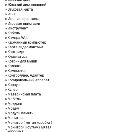
»
Жесткий диск
»
Жесткий диск внешний
»
Звуковая карта
»
ИБП
»
Игровая приставка
»
Игровые приставки
»
Инструмент
»
Кабель
»
Камера Web
»
Карманный компьютер
»
Карта видеомонтажа
»
Картридж
»
Клавиатура
»
Коврик для мыши
»
Колонки
»
Компьютер
»
Контроллер, Адаптер
»
Копировальный аппарат
»
Корпус
»
Кулер
»
Материнская плата
»
Мебель
»
Моддинг
»
Модем
»
Модуль памяти
»
Монитор
»
Монитор ( мятая коробка )
Монитор+Ноутбук ( мятая
»
коробка )