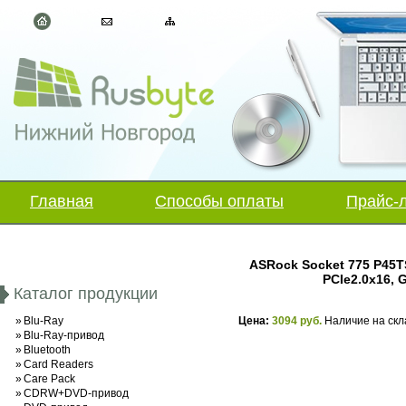
Главная
Способы оплаты
Прайс-
ASRock Socket 775 P45TS
PCIe2.0x16, 
Каталог продукции
»
Blu-Ray
Цена:
3094 руб.
Наличие на скл
»
Blu-Ray-привод
»
Bluetooth
»
Card Readers
»
Care Pack
»
CDRW+DVD-привод