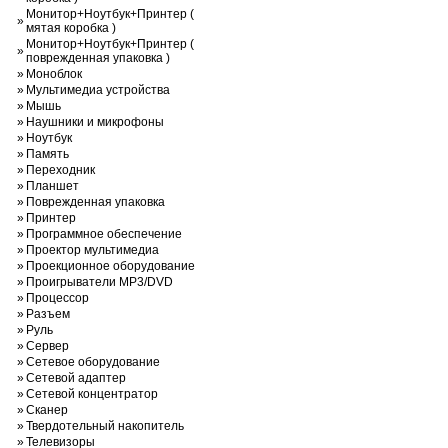
Монитор+Ноутбук+Принтер (
»
мятая коробка )
Монитор+Ноутбук+Принтер (
»
поврежденная упаковка )
»
Моноблок
»
Мультимедиа устройства
»
Мышь
»
Наушники и микрофоны
»
Ноутбук
»
Память
»
Переходник
»
Планшет
»
Поврежденная упаковка
»
Принтер
»
Программное обеспечение
»
Проектор мультимедиа
»
Проекционное оборудование
»
Проигрыватели MP3/DVD
»
Процессор
»
Разъем
»
Руль
»
Сервер
»
Сетевое оборудование
»
Сетевой адаптер
»
Сетевой концентратор
»
Сканер
»
Твердотельный накопитель
»
Телевизоры