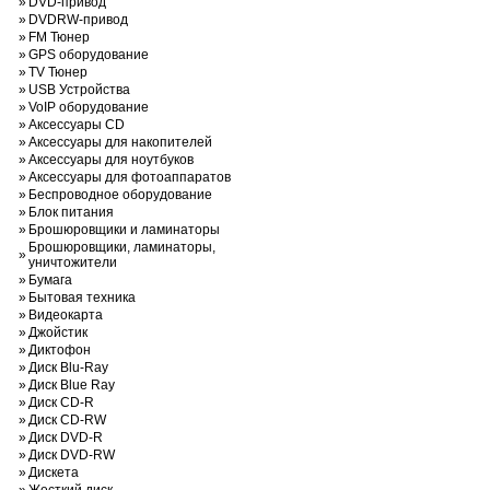
»
DVD-привод
»
DVDRW-привод
»
FM Тюнер
»
GPS оборудование
»
TV Тюнер
»
USB Устройства
»
VoIP оборудование
»
Аксессуары CD
»
Аксессуары для накопителей
»
Аксессуары для ноутбуков
»
Аксессуары для фотоаппаратов
»
Беспроводное оборудование
»
Блок питания
»
Брошюровщики и ламинаторы
Брошюровщики, ламинаторы,
»
уничтожители
»
Бумага
»
Бытовая техника
»
Видеокарта
»
Джойстик
»
Диктофон
»
Диск Blu-Ray
»
Диск Blue Ray
»
Диск CD-R
»
Диск CD-RW
»
Диск DVD-R
»
Диск DVD-RW
»
Дискета