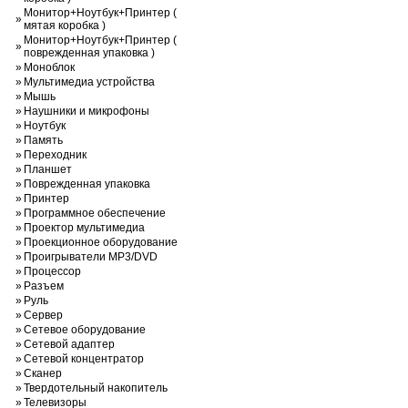
Монитор+Ноутбук+Принтер (
»
мятая коробка )
Монитор+Ноутбук+Принтер (
»
поврежденная упаковка )
»
Моноблок
»
Мультимедиа устройства
»
Мышь
»
Наушники и микрофоны
»
Ноутбук
»
Память
»
Переходник
»
Планшет
»
Поврежденная упаковка
»
Принтер
»
Программное обеспечение
»
Проектор мультимедиа
»
Проекционное оборудование
»
Проигрыватели MP3/DVD
»
Процессор
»
Разъем
»
Руль
»
Сервер
»
Сетевое оборудование
»
Сетевой адаптер
»
Сетевой концентратор
»
Сканер
»
Твердотельный накопитель
»
Телевизоры