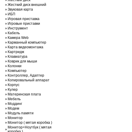
»
Жесткий диск
»
Жесткий диск внешний
»
Звуковая карта
»
ИБП
»
Игровая приставка
»
Игровые приставки
»
Инструмент
»
Кабель
»
Камера Web
»
Карманный компьютер
»
Карта видеомонтажа
»
Картридж
»
Клавиатура
»
Коврик для мыши
»
Колонки
»
Компьютер
»
Контроллер, Адаптер
»
Копировальный аппарат
»
Корпус
»
Кулер
»
Материнская плата
»
Мебель
»
Моддинг
»
Модем
»
Модуль памяти
»
Монитор
»
Монитор ( мятая коробка )
Монитор+Ноутбук ( мятая
»
коробка )