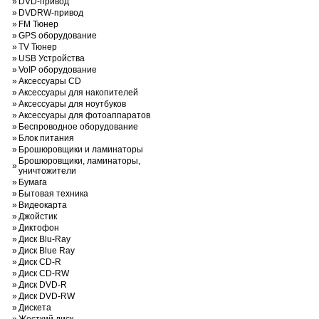
»
DVD-привод
»
DVDRW-привод
»
FM Тюнер
»
GPS оборудование
»
TV Тюнер
»
USB Устройства
»
VoIP оборудование
»
Аксессуары CD
»
Аксессуары для накопителей
»
Аксессуары для ноутбуков
»
Аксессуары для фотоаппаратов
»
Беспроводное оборудование
»
Блок питания
»
Брошюровщики и ламинаторы
Брошюровщики, ламинаторы,
»
уничтожители
»
Бумага
»
Бытовая техника
»
Видеокарта
»
Джойстик
»
Диктофон
»
Диск Blu-Ray
»
Диск Blue Ray
»
Диск CD-R
»
Диск CD-RW
»
Диск DVD-R
»
Диск DVD-RW
»
Дискета