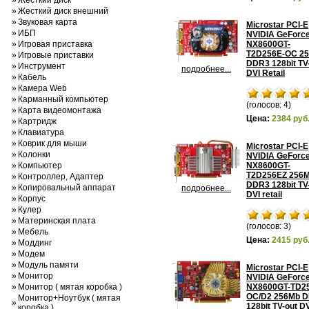
»
Жесткий диск
»
Жесткий диск внешний
»
Звуковая карта
Microstar PCI-E
»
ИБП
NVIDIA GeForc
»
Игровая приставка
NX8600GT-
T2D256E-OC 2
»
Игровые приставки
DDR3 128bit TV
»
Инструмент
подробнее...
DVI Retail
»
Кабель
»
Камера Web
»
Карманный компьютер
(голосов: 4)
»
Карта видеомонтажа
Цена:
2384 руб
»
Картридж
»
Клавиатура
»
Коврик для мыши
Microstar PCI-E
»
Колонки
NVIDIA GeForc
»
Компьютер
NX8600GT-
T2D256EZ 256
»
Контроллер, Адаптер
DDR3 128bit TV
»
Копировальный аппарат
подробнее...
DVI retail
»
Корпус
»
Кулер
»
Материнская плата
(голосов: 3)
»
Мебель
Цена:
2415 руб
»
Моддинг
»
Модем
»
Модуль памяти
Microstar PCI-E
»
Монитор
NVIDIA GeForc
»
Монитор ( мятая коробка )
NX8600GT-TD2
OC/D2 256Mb 
Монитор+Ноутбук ( мятая
»
128bit TV-out D
коробка )