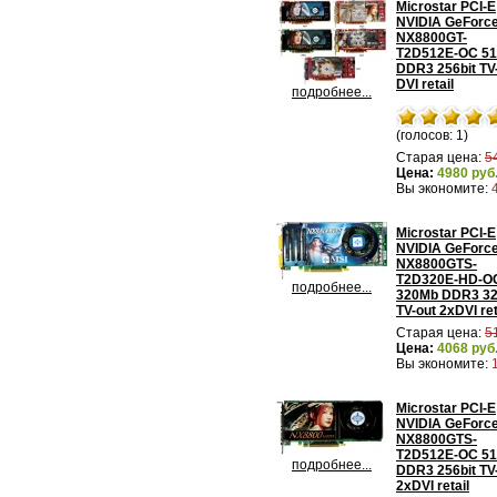
Microstar PCI-E
NVIDIA GeForc
NX8800GT-
T2D512E-OC 5
DDR3 256bit TV
DVI retail
подробнее...
(голосов: 1)
Старая цена:
5
Цена:
4980 руб
Вы экономите:
Microstar PCI-E
NVIDIA GeForc
NX8800GTS-
T2D320E-HD-O
подробнее...
320Mb DDR3 32
TV-out 2xDVI ret
Старая цена:
5
Цена:
4068 руб
Вы экономите:
Microstar PCI-E
NVIDIA GeForc
NX8800GTS-
T2D512E-OC 5
подробнее...
DDR3 256bit TV
2xDVI retail