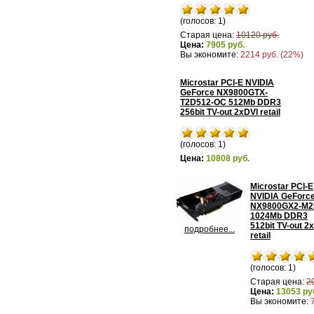
(голосов: 1)
Старая цена:
10120 руб.
Цена:
7905 руб.
Вы экономите:
2214 руб. (22%)
Microstar PCI-E NVIDIA
GeForce NX9800GTX-
T2D512-OC 512Mb DDR3
256bit TV-out 2xDVI retail
(голосов: 1)
Цена:
10808 руб.
Microstar PCI-E
NVIDIA GeForc
NX9800GX2-M
1024Mb DDR3
512bit TV-out 2
подробнее...
retail
(голосов: 1)
Старая цена:
2
Цена:
13053 ру
Вы экономите: