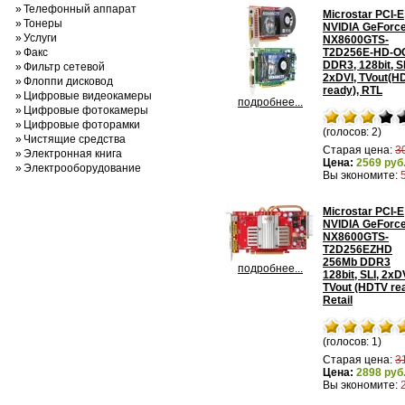
»
Телефонный аппарат
Microstar PCI-E
»
Тонеры
NVIDIA GeForc
»
Услуги
NX8600GTS-
»
Факс
T2D256E-HD-O
DDR3, 128bit, SL
»
Фильтр сетевой
2xDVI, TVout(H
»
Флоппи дисковод
ready), RTL
»
Цифровые видеокамеры
подробнее...
»
Цифровые фотокамеры
»
Цифровые фоторамки
(голосов: 2)
»
Чистящие средства
Старая цена:
3
»
Электронная книга
Цена:
2569 руб
»
Электрооборудование
Вы экономите:
Microstar PCI-E
NVIDIA GeForc
NX8600GTS-
T2D256EZHD
256Mb DDR3
подробнее...
128bit, SLI, 2xD
TVout (HDTV re
Retail
(голосов: 1)
Старая цена:
3
Цена:
2898 руб
Вы экономите: