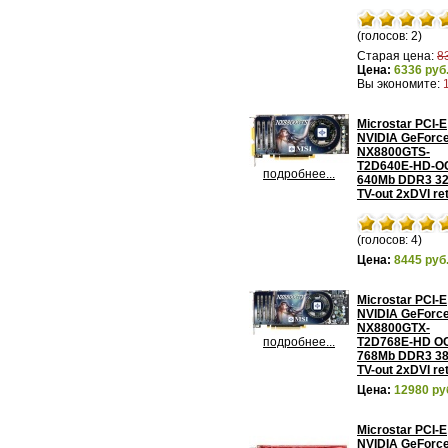
(голосов: 2)
Старая цена:
8
Цена:
6336 руб
Вы экономите:
Microstar PCI-E
NVIDIA GeForc
NX8800GTS-
T2D640E-HD-O
подробнее...
640Mb DDR3 32
TV-out 2xDVI ret
(голосов: 4)
Цена:
8445 руб
Microstar PCI-E
NVIDIA GeForc
NX8800GTX-
подробнее...
T2D768E-HD O
768Mb DDR3 38
TV-out 2xDVI ret
Цена:
12980 ру
Microstar PCI-E
NVIDIA GeForc