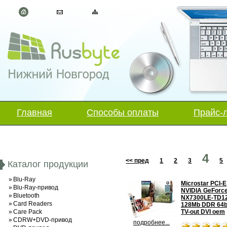
Главная
Способы оплаты
Прайс-
4
<< пред
1
2
3
5
Каталог продукции
»
Blu-Ray
Microstar PCI-E
»
Blu-Ray-привод
NVIDIA GeForc
»
Bluetooth
NX7300LE-TD1
»
Card Readers
128Mb DDR 64b
»
Care Pack
TV-out DVI oem
»
CDRW+DVD-привод
подробнее...