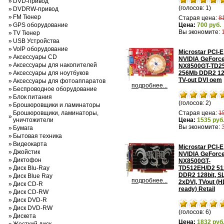
»
DVD-привод
(голосов: 1)
»
DVDRW-привод
»
FM Тюнер
Старая цена:
8
»
GPS оборудование
Цена:
700 руб.
Вы экономите:
»
TV Тюнер
»
USB Устройства
»
VoIP оборудование
Microstar PCI-E
»
Аксессуары CD
NVIDIA GeForc
»
Аксессуары для накопителей
NX8500GT-TD2
»
Аксессуары для ноутбуков
256Mb DDR2 12
TV-out DVI oem
»
Аксессуары для фотоаппаратов
подробнее...
»
Беспроводное оборудование
»
Блок питания
(голосов: 2)
»
Брошюровщики и ламинаторы
Брошюровщики, ламинаторы,
Старая цена:
1
»
уничтожители
Цена:
1535 руб
Вы экономите:
»
Бумага
»
Бытовая техника
»
Видеокарта
Microstar PCI-E
»
Джойстик
NVIDIA GeForc
»
Диктофон
NX8500GT-
»
Диск Blu-Ray
TD512EH/D2 5
DDR2 128bit, SL
»
Диск Blue Ray
подробнее...
2xDVI, TVout (
»
Диск CD-R
ready) Retail
»
Диск CD-RW
»
Диск DVD-R
»
Диск DVD-RW
(голосов: 6)
»
Дискета
Цена:
1832 руб