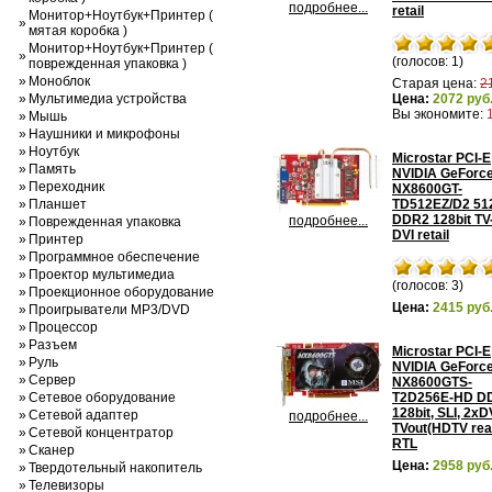
подробнее...
retail
Монитор+Ноутбук+Принтер (
»
мятая коробка )
Монитор+Ноутбук+Принтер (
»
(голосов: 1)
поврежденная упаковка )
»
Моноблок
Старая цена:
2
»
Мультимедиа устройства
Цена:
2072 руб
Вы экономите:
»
Мышь
»
Наушники и микрофоны
»
Ноутбук
Microstar PCI-E
»
Память
NVIDIA GeForc
»
Переходник
NX8600GT-
»
Планшет
TD512EZ/D2 51
DDR2 128bit TV
подробнее...
»
Поврежденная упаковка
DVI retail
»
Принтер
»
Программное обеспечение
»
Проектор мультимедиа
(голосов: 3)
»
Проекционное оборудование
Цена:
2415 руб
»
Проигрыватели MP3/DVD
»
Процессор
»
Разъем
Microstar PCI-E
»
Руль
NVIDIA GeForc
»
Сервер
NX8600GTS-
»
Сетевое оборудование
T2D256E-HD D
128bit, SLI, 2xD
»
Сетевой адаптер
подробнее...
TVout(HDTV rea
»
Сетевой концентратор
RTL
»
Сканер
Цена:
2958 руб
»
Твердотельный накопитель
»
Телевизоры