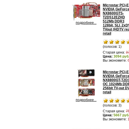
Microstar PCI-E
NVIDIA GeForc
NX8600GTS-
T2D512EZHD
512Mb DDR3
подробнее...
128bit, SLI, 2xD
TVout (HDTV re
retail
(голосов: 1)
Старая цена:
3
Цена:
3094 руб
Вы экономите:
Microstar PCI-E
NVIDIA GeForc
NX8800GT-T2D
OC 1024Mb DD
256bit TV-out D
retail
подробнее...
(голосов: 3)
Старая цена:
7
Цена:
5667 руб
Вы экономите: