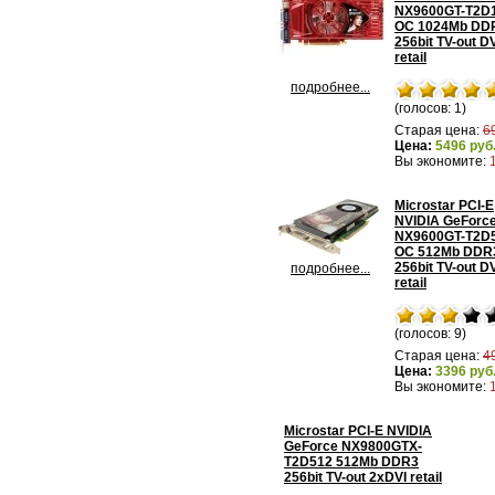
NX9600GT-T2D
OC 1024Mb DD
256bit TV-out D
retail
подробнее...
(голосов: 1)
Старая цена:
6
Цена:
5496 руб
Вы экономите:
Microstar PCI-E
NVIDIA GeForc
NX9600GT-T2D5
OC 512Mb DDR
256bit TV-out D
подробнее...
retail
(голосов: 9)
Старая цена:
4
Цена:
3396 руб
Вы экономите:
Microstar PCI-E NVIDIA
GeForce NX9800GTX-
T2D512 512Mb DDR3
256bit TV-out 2xDVI retail