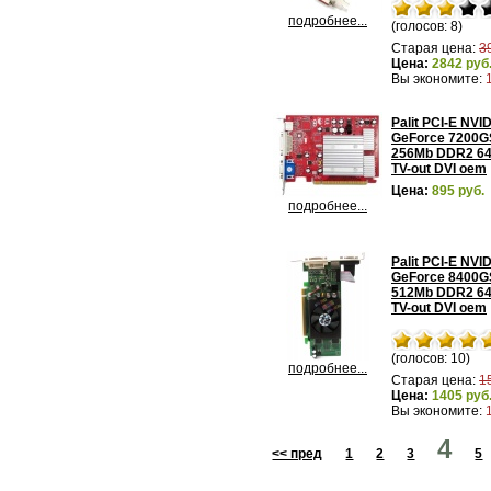
подробнее...
(голосов: 8)
Старая цена:
3
Цена:
2842 руб
Вы экономите:
Palit PCI-E NVI
GeForce 7200G
256Mb DDR2 64
TV-out DVI oem
Цена:
895 руб.
подробнее...
Palit PCI-E NVI
GeForce 8400G
512Mb DDR2 64
TV-out DVI oem
(голосов: 10)
подробнее...
Старая цена:
1
Цена:
1405 руб
Вы экономите:
4
<< пред
1
2
3
5