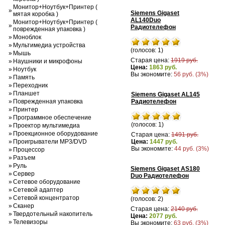
Монитор+Ноутбук+Принтер (
»
Siemens Gigaset
мятая коробка )
AL140Duo
Монитор+Ноутбук+Принтер (
»
Радиотелефон
поврежденная упаковка )
»
Моноблок
»
Мультимедиа устройства
(голосов: 1)
»
Мышь
Старая цена:
1919 руб.
»
Наушники и микрофоны
Цена:
1863 руб.
»
Ноутбук
Вы экономите:
56 руб. (3%)
»
Память
»
Переходник
»
Планшет
Siemens Gigaset AL145
»
Поврежденная упаковка
Радиотелефон
»
Принтер
»
Программное обеспечение
(голосов: 1)
»
Проектор мультимедиа
»
Проекционное оборудование
Старая цена:
1491 руб.
»
Проигрыватели MP3/DVD
Цена:
1447 руб.
Вы экономите:
44 руб. (3%)
»
Процессор
»
Разъем
»
Руль
Siemens Gigaset AS180
»
Сервер
Duo Радиотелефон
»
Сетевое оборудование
»
Сетевой адаптер
»
Сетевой концентратор
(голосов: 2)
»
Сканер
Старая цена:
2140 руб.
»
Твердотельный накопитель
Цена:
2077 руб.
»
Телевизоры
Вы экономите:
63 руб. (3%)