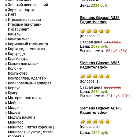
»
Жесткий диск
»
Жесткий диск внешний
Цена:
2334 руб.
»
Звуковая карта
»
ИБП
Siemens Gigaset A385
»
Игровая приставка
Радиотелефон
»
Игровые приставки
»
Инструмент
»
Кабель
(голосов: 2)
»
Камера Web
Старая цена:
2140 руб.
»
Карманный компьютер
Цена:
2077 руб.
»
Карта видеомонтажа
Вы экономите:
63 руб. (3%)
»
Картридж
»
Клавиатура
Siemens Gigaset A585
»
Коврик для мыши
Радиотелефон
»
Колонки
»
Компьютер
»
Контроллер, Адаптер
(голосов: 1)
»
Копировальный аппарат
Старая цена:
2295 руб.
»
Корпус
Цена:
2074 руб.
»
Кулер
Вы экономите:
221 руб. (10%)
»
Материнская плата
»
Мебель
»
Моддинг
Siemens Gigaset AL140
»
Модем
Радиотелефон
»
Модуль памяти
»
Монитор
(голосов: 2)
»
Монитор ( мятая коробка )
Монитор+Ноутбук ( мятая
Цена:
1206 руб.
»
коробка )