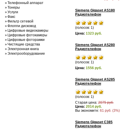
»
Телефонный аппарат
»
Тонеры
Siemens Gigaset AS180
»
Услуги
Радиотелефон
»
Факс
»
Фильтр сетевой
»
Флоппи дисковод
(голосов: 1)
»
Цифровые видеокамеры
Цена:
1323 руб.
»
Цифровые фотокамеры
»
Цифровые фоторамки
»
Чистящие средства
Siemens Gigaset AS280
»
Электронная книга
Радиотелефон
»
Электрооборудование
(голосов: 1)
Цена:
1556 руб.
Siemens Gigaset AS285
Радиотелефон
(голосов: 1)
Старая цена:
2075 руб.
Цена:
2014 руб.
Вы экономите:
61 руб. (3%)
Siemens Gigaset C385
Радиотелефон