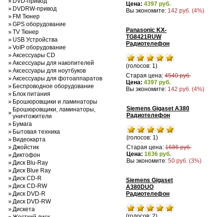
»
DVD-привод
Цена:
4397 руб.
»
DVDRW-привод
Вы экономите:
142 руб. (4%)
»
FM Тюнер
»
GPS оборудование
Panasonic KX-
»
TV Тюнер
TG8421RUW
»
USB Устройства
Радиотелефон
»
VoIP оборудование
»
Аксессуары CD
»
Аксессуары для накопителей
(голосов: 1)
»
Аксессуары для ноутбуков
Старая цена:
4540 руб.
»
Аксессуары для фотоаппаратов
Цена:
4397 руб.
»
Беспроводное оборудование
Вы экономите:
142 руб. (4%)
»
Блок питания
»
Брошюровщики и ламинаторы
Siemens Gigaset A380
Брошюровщики, ламинаторы,
»
Радиотелефон
уничтожители
»
Бумага
»
Бытовая техника
(голосов: 1)
»
Видеокарта
»
Джойстик
Старая цена:
1686 руб.
Цена:
1636 руб.
»
Диктофон
Вы экономите:
50 руб. (3%)
»
Диск Blu-Ray
»
Диск Blue Ray
»
Диск CD-R
Siemens Gigaset
»
Диск CD-RW
A380DUO
»
Диск DVD-R
Радиотелефон
»
Диск DVD-RW
»
Дискета
(голосов: 2)