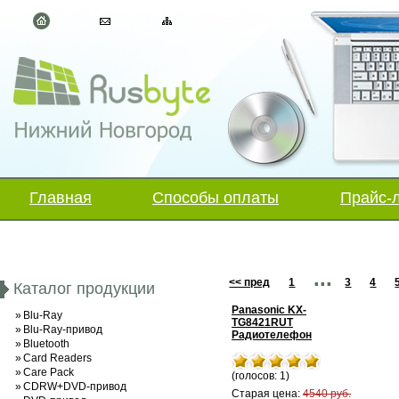
Главная
Способы оплаты
Прайс-
...
<< пред
1
3
4
Каталог продукции
Panasonic KX-
»
Blu-Ray
TG8421RUT
»
Blu-Ray-привод
Радиотелефон
»
Bluetooth
»
Card Readers
»
Care Pack
(голосов: 1)
»
CDRW+DVD-привод
Старая цена:
4540 руб.