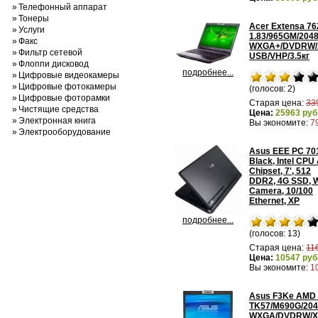
»
Телефонный аппарат
»
Тонеры
Acer Extensa 7
»
Услуги
1.83/965GM/204
»
Факс
WXGA+/DVDRW/X2
»
Фильтр сетевой
USB/VHP/3.5кг
»
Флоппи дисковод
подробнее...
»
Цифровые видеокамеры
»
Цифровые фотокамеры
(голосов: 2)
»
Цифровые фоторамки
Старая цена:
33
»
Чистящие средства
Цена:
25963 руб
»
Электронная книга
Вы экономите:
7
»
Электрооборудование
Asus EEE PC 70
Black, Intel CPU
Chipset, 7', 512
DDR2, 4G SSD, W
Camera, 10/100
Ethernet, XP
подробнее...
(голосов: 13)
Старая цена:
11
Цена:
10547 руб
Вы экономите:
1
Asus F3Ke AMD
TK57/M690G/204
WXGA/DVDRW/X23