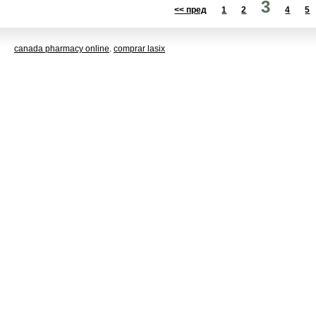
3
<< пред
1
2
4
5
canada pharmacy online
.
comprar lasix