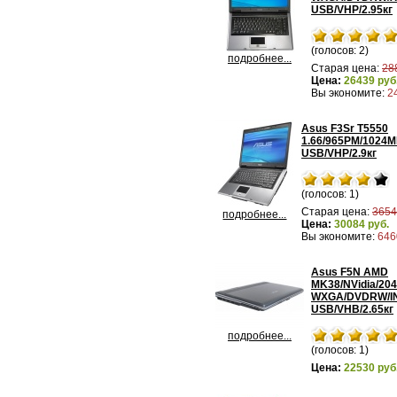
USB/VHP/2.95кг
(голосов: 2)
подробнее...
Старая цена:
28
Цена:
26439 руб
Вы экономите:
2
Asus F3Sr T5550
1.66/965PM/1024M
USB/VHP/2.9кг
(голосов: 1)
Старая цена:
3654
подробнее...
Цена:
30084 руб.
Вы экономите:
646
Asus F5N AMD
MK38/NVidia/20
WXGA/DVDRW/INT
USB/VHB/2.65кг
подробнее...
(голосов: 1)
Цена:
22530 руб