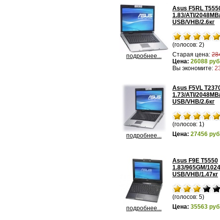
Asus F5RL T555
1.83/ATI/2048M
USB/VHB/2.6кг
(голосов: 2)
Старая цена:
28
подробнее...
Цена:
26088 руб
Вы экономите:
2
Asus F5VL T237
1.73/ATI/2048M
USB/VHB/2.6кг
(голосов: 1)
Цена:
27456 руб
подробнее...
Asus F9E T5550
1.83/965GM/102
USB/VHB/1.47кг
(голосов: 5)
Цена:
35563 руб
подробнее...