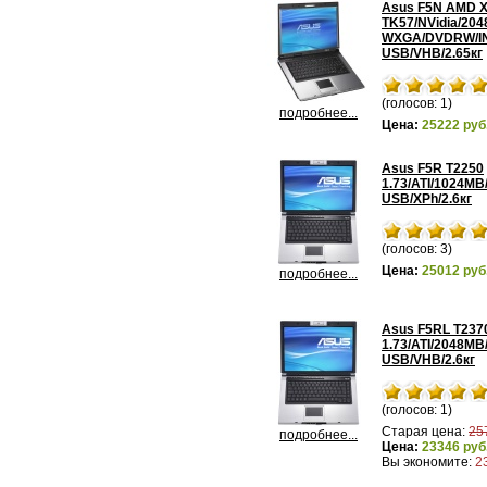
Asus F5N AMD 
TK57/NVidia/204
WXGA/DVDRW/INT
USB/VHB/2.65кг
(голосов: 1)
подробнее...
Цена:
25222 руб
Asus F5R T2250
1.73/ATI/1024M
USB/XPh/2.6кг
(голосов: 3)
Цена:
25012 руб
подробнее...
Asus F5RL T237
1.73/ATI/2048M
USB/VHB/2.6кг
(голосов: 1)
Старая цена:
25
подробнее...
Цена:
23346 руб
Вы экономите:
2