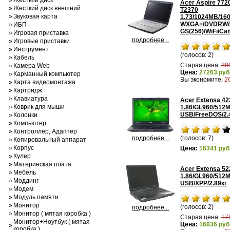
»
Жесткий диск
Acer Aspire 772
»
Жесткий диск внешний
T2370
»
Звуковая карта
1.73/1024MB/16
WXGA+/DVDRW/
»
ИБП
GS(256)/WiFi/C
»
Игровая приставка
подробнее...
»
Игровые приставки
»
Инструмент
(голосов: 2)
»
Кабель
Старая цена:
29
»
Камера Web
Цена:
27263 руб
»
Карманный компьютер
Вы экономите:
2
»
Карта видеомонтажа
»
Картридж
»
Клавиатура
Acer Extensa 42
»
Коврик для мыши
1.86/GL960/512
USB/FreeDOS/2.
»
Колонки
»
Компьютер
»
Контроллер, Адаптер
подробнее...
(голосов: 7)
»
Копировальный аппарат
»
Корпус
Цена:
16341 руб
»
Кулер
»
Материнская плата
Acer Extensa 52
»
Мебель
1.86/GL960/512
»
Моддинг
USB/XPP/2.89кг
»
Модем
»
Модуль памяти
»
Монитор
(голосов: 2)
подробнее...
»
Монитор ( мятая коробка )
Старая цена:
17
Монитор+Ноутбук ( мятая
Цена:
16836 руб
»
коробка )