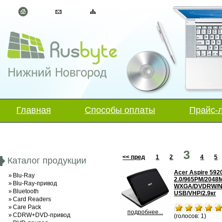
Главная
Способы оплаты
Прайс-
3
<< пред
1
2
4
5
Каталог продукции
Acer Aspire 592
»
Blu-Ray
2.0/965PM/2048M
»
Blu-Ray-привод
WXGA/DVDRW/NV
»
Bluetooth
USB/VHP/2.9кг
»
Card Readers
»
Care Pack
подробнее...
»
CDRW+DVD-привод
(голосов: 1)