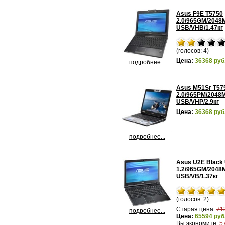
Asus F9E T5750
2.0/965GM/2048
USB/VHB/1.47кг
(голосов: 4)
Цена:
36368 руб
подробнее...
Asus M51Sr T57
2.0/965PM/2048
USB/VHP/2.9кг
Цена:
36368 руб
подробнее...
Asus U2E Black
1.2/965GM/2048
USB/VB/1.37кг
(голосов: 2)
Старая цена:
71
подробнее...
Цена:
65594 руб
Вы экономите:
5