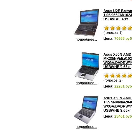
Asus U2E Brown
1.06/965GM/102
USB/VB/1.37кг
(голосов: 1)
Цена:
70955 руб
подробнее...
Asus X50N AMD
MK38/NVidia/10
WXGA/DVDRW/INT
USB/VHB/2.65кг
(голосов: 2)
подробнее...
Цена:
22281 руб
Asus X50N AMD
TK57/NVidia/204
WXGA/DVDRW/INT
USB/VHB/2.65кг
Цена:
25461 руб
подробнее...