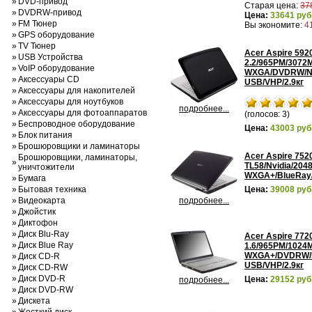
»
DVD-привод
Старая цена:
37
»
DVDRW-привод
Цена:
33641 руб
»
FM Тюнер
Вы экономите:
4
»
GPS оборудование
»
TV Тюнер
Acer Aspire 592
»
USB Устройства
2.2/965PM/3072M
»
VoIP оборудование
WXGA/DVDRW/NV
»
Аксессуары CD
USB/VHP/2.9кг
»
Аксессуары для накопителей
»
Аксессуары для ноутбуков
подробнее...
»
Аксессуары для фотоаппаратов
(голосов: 3)
»
Беспроводное оборудование
Цена:
43003 руб
»
Блок питания
»
Брошюровщики и ламинаторы
Acer Aspire 75
Брошюровщики, ламинаторы,
»
TL58/Nvidia/204
уничтожители
WXGA+/BlueRay/
»
Бумага
»
Бытовая техника
Цена:
39008 руб
»
Видеокарта
подробнее...
»
Джойстик
»
Диктофон
»
Диск Blu-Ray
Acer Aspire 772
»
Диск Blue Ray
1.6/965PM/1024M
WXGA+/DVDRW/NV
»
Диск CD-R
USB/VHP/2.9кг
»
Диск CD-RW
»
Диск DVD-R
Цена:
29152 руб
подробнее...
»
Диск DVD-RW
»
Дискета