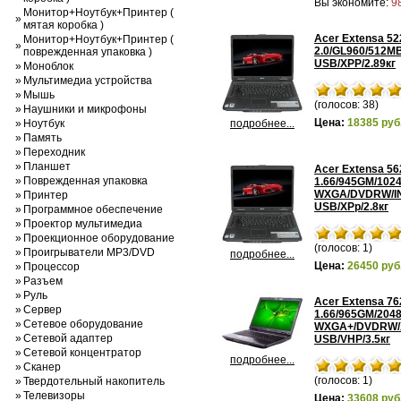
Вы экономите:
9
Монитор+Ноутбук+Принтер (
»
мятая коробка )
Acer Extensa 52
Монитор+Ноутбук+Принтер (
»
2.0/GL960/512M
поврежденная упаковка )
USB/XPP/2.89кг
»
Моноблок
»
Мультимедиа устройства
»
Мышь
(голосов: 38)
»
Наушники и микрофоны
Цена:
18385 руб
»
Ноутбук
подробнее...
»
Память
»
Переходник
»
Планшет
Acer Extensa 56
»
Поврежденная упаковка
1.66/945GM/102
WXGA/DVDRW/INT
»
Принтер
USB/XPp/2.8кг
»
Программное обеспечение
»
Проектор мультимедиа
»
Проекционное оборудование
(голосов: 1)
»
Проигрыватели MP3/DVD
подробнее...
Цена:
26450 руб
»
Процессор
»
Разъем
»
Руль
Acer Extensa 7
»
Сервер
1.66/965GM/204
»
Сетевое оборудование
WXGA+/DVDRW/X2
»
Сетевой адаптер
USB/VHP/3.5кг
»
Сетевой концентратор
подробнее...
»
Сканер
(голосов: 1)
»
Твердотельный накопитель
»
Телевизоры
Цена:
33608 руб