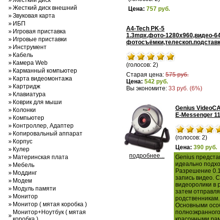
»
Жесткий диск
»
Жесткий диск внешний
Цена:
757 руб.
»
Звуковая карта
»
ИБП
A4-Tech PK-5
»
Игровая приставка
1.3mрх,фото-1280x960,видео-6
»
Игровые приставки
фотосъёмки,телескоп.подставк
»
Инструмент
»
Кабель
»
Камера Web
(голосов: 2)
»
Карманный компьютер
Старая цена:
575 руб.
»
Карта видеомонтажа
Цена:
542 руб.
»
Картридж
Вы экономите:
33 руб. (6%)
»
Клавиатура
»
Коврик для мыши
Genius VideoC
»
Колонки
E-Messenger 1
»
Компьютер
»
Контроллер, Адаптер
»
Копировальный аппарат
(голосов: 2)
»
Корпус
Цена:
390 руб.
»
Кулер
подробнее...
»
Материнская плата
Genius предста
идеально подхо
»
Мебель
Разрешение 0.1
»
Моддинг
запись видео. 
»
Модем
видеоролики в 
»
Модуль памяти
затем отправля
»
Монитор
родственникам.
»
Монитор ( мятая коробка )
Основными осо
Монитор+Ноутбук ( мятая
полноэкранного
»
коробка )
красочными рам