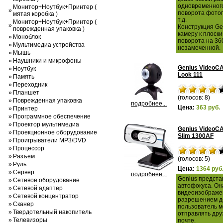
одновременного
Монитор+Ноутбук+Принтер (
»
поворота фотог
мятая коробка )
т.д.
Монитор+Ноутбук+Принтер (
»
Конструкция Ge
поврежденная упаковка )
камеру к плоск
»
Моноблок
поворота на 36
»
Мультимедиа устройства
незамеченной.
»
Мышь
»
Наушники и микрофоны
Genius VideoCA
»
Ноутбук
Look 111
»
Память
»
Переходник
»
Планшет
(голосов: 8)
»
Поврежденная упаковка
подробнее...
Цена:
363 руб.
»
Принтер
»
Программное обеспечение
»
Проектор мультимедиа
Genius VideoC
»
Проекционное оборудование
Slim 1300AF
»
Проигрыватели MP3/DVD
»
Процессор
»
Разъем
(голосов: 5)
»
Руль
Цена:
1364 руб
»
Сервер
подробнее...
Genius предста
»
Сетевое оборудование
автофокуса. Он
»
Сетевой адаптер
видеоизображен
»
Сетевой концентратор
разрешением до
»
Сканер
пользователь м
»
Твердотельный накопитель
отправлять дру
»
Телевизоры
почте.