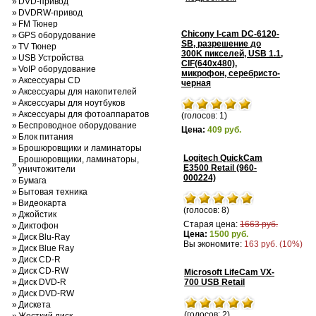
»
DVD-привод
»
DVDRW-привод
»
FM Тюнер
Chicony I-cam DC-6120-
»
GPS оборудование
SB, разрешение до
»
TV Тюнер
300K пикселей, USB 1.1,
»
USB Устройства
CIF(640x480),
»
VoIP оборудование
микрофон, серебристо-
»
Аксессуары CD
черная
»
Аксессуары для накопителей
»
Аксессуары для ноутбуков
»
Аксессуары для фотоаппаратов
(голосов: 1)
»
Беспроводное оборудование
Цена:
409 руб.
»
Блок питания
»
Брошюровщики и ламинаторы
Logitech QuickCam
Брошюровщики, ламинаторы,
»
E3500 Retail (960-
уничтожители
000224)
»
Бумага
»
Бытовая техника
»
Видеокарта
(голосов: 8)
»
Джойстик
Старая цена:
1663 руб.
»
Диктофон
Цена:
1500 руб.
»
Диск Blu-Ray
Вы экономите:
163 руб. (10%)
»
Диск Blue Ray
»
Диск CD-R
»
Диск CD-RW
Microsoft LifeCam VX-
»
Диск DVD-R
700 USB Retail
»
Диск DVD-RW
»
Дискета
(голосов: 2)