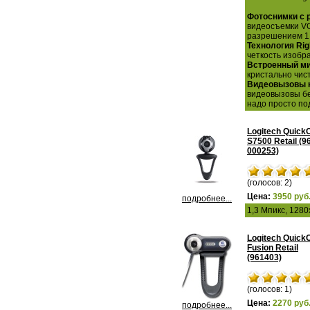
Фотоснимки с 
видеосъемки VG
разрешением 1,
Технология Rig
четкость изобр
Встроенный ми
кристально чис
Видеовызовы на
видеовызовы бе
надо просто по
Logitech Quic
S7500 Retail (9
000253)
(голосов: 2)
Цена:
3950 руб
подробнее...
1,3 Мпикс, 128
Logitech Quic
Fusion Retail
(961403)
(голосов: 1)
Цена:
2270 руб
подробнее...