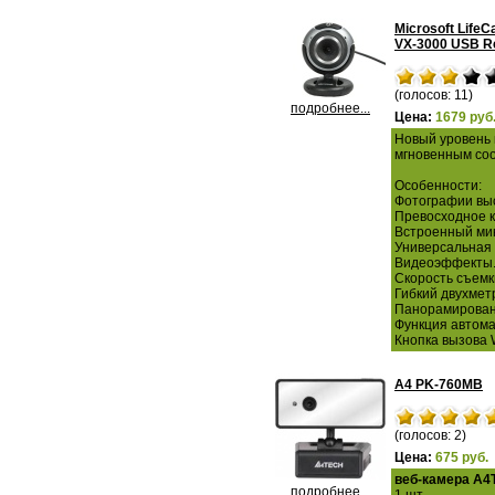
Microsoft Life
VX-3000 USB Re
(голосов: 11)
подробнее...
Цена:
1679 руб
Новый уровень 
мгновенным соо
Особенности:
Фотографии вы
Превосходное к
Встроенный ми
Универсальная 
Видеоэффекты
Скорость съемки
Гибкий двухмет
Панорамировани
Функция автома
Кнопка вызова 
A4 PK-760MB
(голосов: 2)
Цена:
675 руб.
веб-камера A4
подробнее...