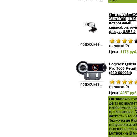
1 шт.
Genius VideoCA
Slim 1300, 1.3M
встроенный
микрофон, руч
фокус, USB2.0
подробнее...
(голосов: 2)
Цена:
1176 руб.
Logitech Quic
Pro 9000 Retail
(960-000054)
подробнее...
(голосов: 2)
Цена:
4057 руб
Оптическая сис
Zeiss позволяе
изображения о
приближении. 
четкости изобр
Технология Righ
получения изоб
освещенности и
Встроенный ми