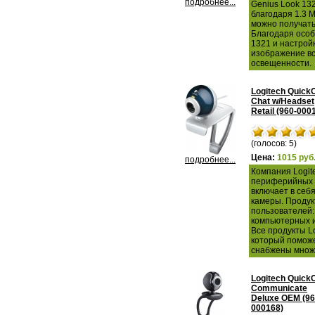
подробнее...
Genius Look 13
благодаря 1.3 
можно получать
Благодаря особ
1321 и настрой
изображение вс
освещенности.
Logitech Quic
Chat w/Headset
Retail (960-000
(голосов: 5)
Цена:
1015 руб
подробнее...
Компания Logit
периферийных у
включает в себ
камеры. Продук
пользователей:
компьютерных и
Все продукты L
который поможе
снабжены множе
Logitech Quic
Communicate
Deluxe OEM (96
000168)