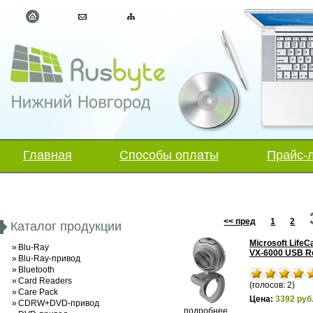
Главная
Способы оплаты
Прайс-
<< пред
1
2
Каталог продукции
Microsoft Life
»
Blu-Ray
VX-6000 USB Re
»
Blu-Ray-привод
»
Bluetooth
»
Card Readers
(голосов: 2)
»
Care Pack
Цена:
3392 руб
»
CDRW+DVD-привод
подробнее...