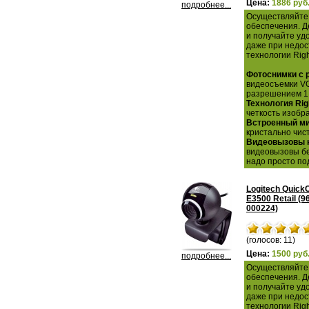
Цена:
1886 руб
подробнее...
Осуществляйте 
обеспечения. Д
и получайте уд
даже при недос
технологии Righ
Фотоснимки с 
видеосъемки VG
разрешением 1,
Технология Rig
четкость изобр
Встроенный ми
кристально чис
Видеовызовы на
видеовызовы бе
надо просто по
Logitech Quic
E3500 Retail (9
000224)
(голосов: 11)
Цена:
1500 руб
подробнее...
Осуществляйте 
обеспечения. Д
и получайте уд
даже при недос
технологии Righ