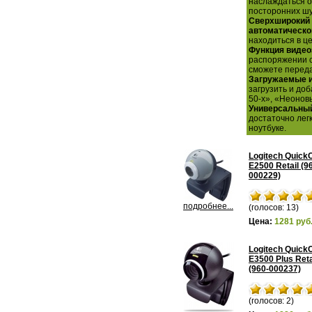
наслаждаться о
посторонних шу
Сверхширокий 
автоматическо
находиться в ц
Функция видеоэ
распоряжении с
сможете переда
Загружаемые и
загрузить и до
50-х», «Неонов
Универсальный
достаточно легк
ноутбуке.
Logitech Quic
E2500 Retail (9
000229)
подробнее...
(голосов: 13)
Цена:
1281 руб
Logitech Quic
E3500 Plus Reta
(960-000237)
(голосов: 2)