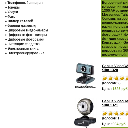
Встроенный мик
»
Телефонный аппарат
во время интер
»
Тонеры
1300 AF во вре
»
Услуги
Messenger, Yah
»
Факс
Основными особ
»
Фильтр сетевой
полноэкранног
»
Флоппи дисковод
различного раз
»
Цифровые видеокамеры
роликов со зву
фотографий, фу
»
Цифровые фотокамеры
функция камеры
»
Цифровые фоторамки
Конструкция Gen
»
Чистящие средства
камеру к плоск
»
Электронная книга
поворота на 36
»
Электрооборудование
незамеченной.
Genius VideoC
Slim 1320
(голосов: 2)
подробнее...
Цена:
1586 руб
Genius VideoC
Slim 1321
(голосов: 1)
Цена:
984 руб.