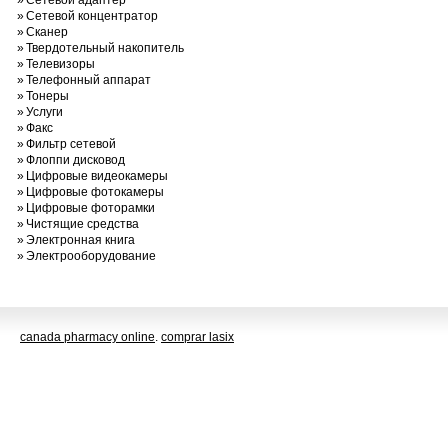
»
Сетевой адаптер
»
Сетевой концентратор
»
Сканер
»
Твердотельный накопитель
»
Телевизоры
»
Телефонный аппарат
»
Тонеры
»
Услуги
»
Факс
»
Фильтр сетевой
»
Флоппи дисковод
»
Цифровые видеокамеры
»
Цифровые фотокамеры
»
Цифровые фоторамки
»
Чистящие средства
»
Электронная книга
»
Электрооборудование
canada pharmacy online
.
comprar lasix