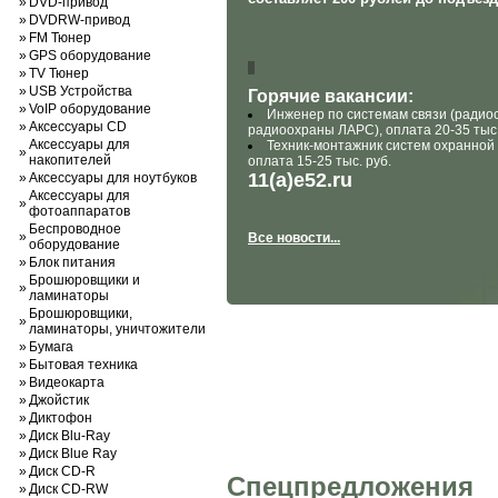
»
DVD-привод
»
DVDRW-привод
»
FM Тюнер
»
GPS оборудование
»
TV Тюнер
»
USB Устройства
Горячие вакансии:
»
VoIP оборудование
Инженер по системам связи (радио
»
Аксессуары CD
радиоохраны ЛАРС), оплата 20-35 тыс.
Аксессуары для
Техник-монтажник систем охранной
»
накопителей
оплата 15-25 тыс. руб.
11(a)e52.ru
»
Аксессуары для ноутбуков
Аксессуары для
»
фотоаппаратов
Беспроводное
»
Все новости...
оборудование
»
Блок питания
Брошюровщики и
»
ламинаторы
Брошюровщики,
»
ламинаторы, уничтожители
»
Бумага
»
Бытовая техника
»
Видеокарта
»
Джойстик
»
Диктофон
»
Диск Blu-Ray
»
Диск Blue Ray
»
Диск CD-R
Спецпредложения
»
Диск CD-RW