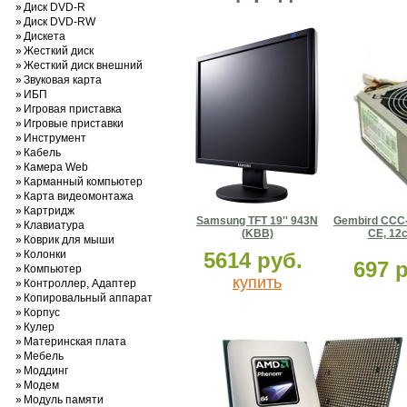
»
Диск DVD-R
»
Диск DVD-RW
»
Дискета
»
Жесткий диск
»
Жесткий диск внешний
»
Звуковая карта
»
ИБП
»
Игровая приставка
»
Игровые приставки
»
Инструмент
»
Кабель
»
Камера Web
»
Карманный компьютер
»
Карта видеомонтажа
»
Картридж
Samsung TFT 19'' 943N
Gembird CCC-
»
Клавиатура
(KBB)
CE, 12с
»
Коврик для мыши
»
Колонки
5614 руб.
697 
»
Компьютер
купить
»
Контроллер, Адаптер
»
Копировальный аппарат
»
Корпус
»
Кулер
»
Материнская плата
»
Мебель
»
Моддинг
»
Модем
»
Модуль памяти