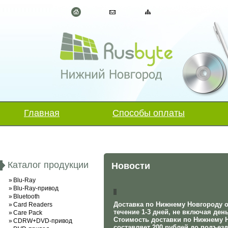
Главная
Способы оплаты
Каталог продукции
Новости
»
Blu-Ray
»
Blu-Ray-привод
»
Bluetooth
Доставка по Нижнему Новгороду 
»
Card Readers
течение 1-3 дней, не включая день
»
Care Pack
Стоимость доставки по Нижнему 
»
CDRW+DVD-привод
составляет 200 рублей до подъезд