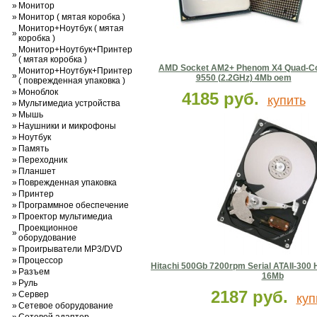
»
Монитор
»
Монитор ( мятая коробка )
Монитор+Ноутбук ( мятая
»
коробка )
Монитор+Ноутбук+Принтер
»
( мятая коробка )
AMD Socket AM2+ Phenom X4 Quad-C
Монитор+Ноутбук+Принтер
»
9550 (2.2GHz) 4Mb oem
( поврежденная упаковка )
»
Моноблок
4185 руб.
купить
»
Мультимедиа устройства
»
Мышь
»
Наушники и микрофоны
»
Ноутбук
»
Память
»
Переходник
»
Планшет
»
Поврежденная упаковка
»
Принтер
»
Программное обеспечение
»
Проектор мультимедиа
Проекционное
»
оборудование
»
Проигрыватели MP3/DVD
»
Процессор
Hitachi 500Gb 7200rpm Serial ATAII-3
»
Разъем
16Mb
»
Руль
2187 руб.
»
Сервер
куп
»
Сетевое оборудование